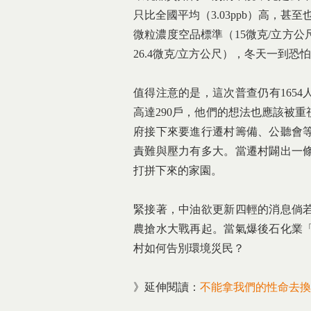
只比全國平均（3.03ppb）高，甚至也
微粒濃度空品標準（15微克/立方公
26.4微克/立方公尺），冬天一到
值得注意的是，這次普查仍有165
高達290戶，他們的想法也應該被
府接下來要進行遷村籌備、公聽會
責難與壓力有多大。當遷村闢出一
打拼下來的家園。
緊接著，中油欲更新四輕的消息倘
農搶水大戰再起。當氣爆後石化業
村如何告別環境災民？
》延伸閱讀：
不能拿我們的性命去換