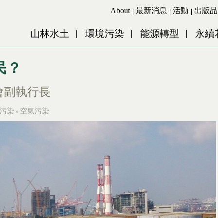
Jump to Main content
Jump to Navigation
About
最新消息
活動
出版品
山林水土
環境污染
能源轉型
永續
民？
會副執行長
污染
空氣污染
»