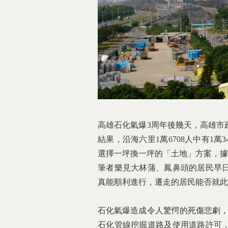
高雄石化氣爆3周年後幾天，高雄市
結果，沿海六里1萬6708人中有1
選擇一坪換一坪的「土地」方案，據
筆者樂見大林蒲、鳳鼻頭的居民早
真能順利進行，遷走的居民能否就此
石化氣爆造成令人驚愕的死傷悲劇，
石化管線挖掘道路及使用道路許可