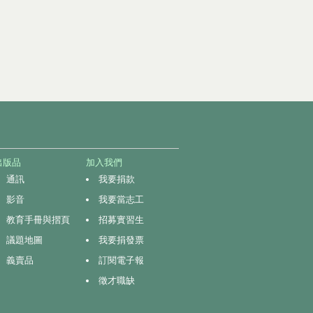
出版品
加入我們
通訊
我要捐款
影音
我要當志工
教育手冊與摺頁
招募實習生
議題地圖
我要捐發票
義賣品
訂閱電子報
徵才職缺