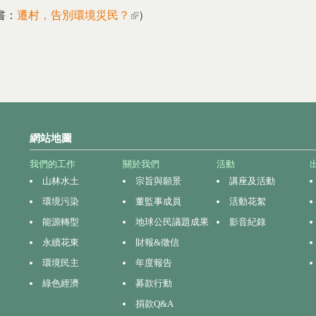
書：
遷村，告別環境災民？
(link is external)
）
網站地圖
我們的工作
關於我們
活動
山林水土
宗旨與願景
講座及活動
環境污染
董監事成員
活動花絮
能源轉型
地球公民議題成果
影音紀錄
永續花東
財報&徵信
環境民主
年度報告
綠色經濟
募款行動
捐款Q&A