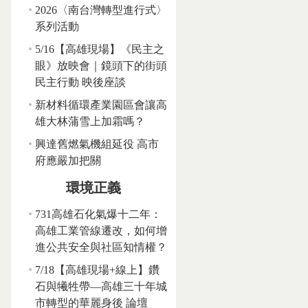
2026〈南台灣轉型進行式〉
系列活動
5/16【高雄現場】《民主之
眼》放映會｜鏡頭下的街頭
民主行動 映後座談
新材料循環產業園區會讓高
雄大林蒲雪上加霜嗎？
興達舊燃氣機組延役 高市
府應嚴加把關
環境正義
731高雄石化氣爆十二年：
高雄工業管線遷改，如何增
進公共安全與社區知情權？
7/18【高雄現場+線上】鑽
石與犧牲帶—高雄三十年城
市轉型的華麗身後 論壇