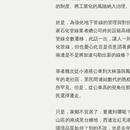
的制度、將工業化的風險納入治理、
於是，為強化地下管線的管理與對抗
家石化管線業者總公司終於設籍高雄
管線全數遷移，此話一出，讓人一
化管線，但也憂心此言是否意謂著
南邊是不是將加速勾勒出新的線條？
筆者幾次從小港搭公車到大林蒲與鳳
年的老社區，里民間連結數代的熟
所罕見。但是，從公車高的視角往那
民選擇遷走。
只是，家鄉不宜居了，要遷到哪呢
山區的南成里台糖地，西邊近紅毛
環境品質如何？別的不說，光是去年前鎮