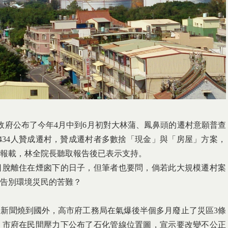
政府公布了今年4月中到6月初對大林蒲、鳳鼻頭的遷村意願普查
萬3434人贊成遷村，贊成遷村者多數捨「現金」與「房屋」方案，
報載，林全院長聽取報告後已表示支持。
日脫離住在煙囪下的日子，但筆者也要問，倘若此大規模遷村案
告別環境災民的苦難？
新聞燒到國外，高市府工務局在氣爆後半個多月廢止了災區3條
，市府在民間壓力下公布了石化管線位置圖，宣示要改變不公正