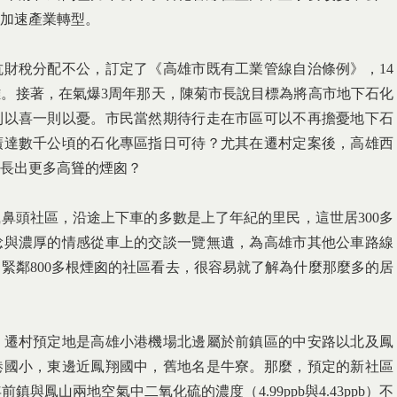
加速產業轉型。
財稅分配不公，訂定了《高雄市既有工業管線自治條例》，14
。接著，在氣爆3周年那天，陳菊市長說目標為將高市地下石化
則以喜一則以憂。市民當然期待行走在市區可以不再擔憂地下石
廣達數千公頃的石化專區指日可待？尤其在遷村定案後，高雄西
長出更多高聳的煙囪？
鼻頭社區，沿途上下車的多數是上了年紀的里民，這世居300多
稔與濃厚的情感從車上的交談一覽無遺，為高雄市其他公車路線
緊鄰800多根煙囪的社區看去，很容易就了解為什麼那麼多的居
？遷村預定地是高雄小港機場北邊屬於前鎮區的中安路以北及鳳
港國小，東邊近鳳翔國中，舊地名是牛寮。那麼，預定的新社區
與鳳山兩地空氣中二氧化硫的濃度（4.99ppb與4.43ppb）不