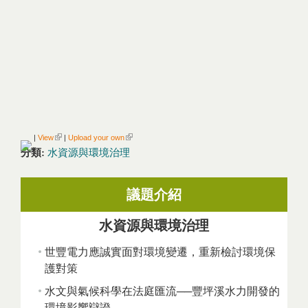
(link is external)
(link is external)
|
View
|
Upload your own
分類:
水資源與環境治理
議題介紹
水資源與環境治理
世豐電力應誠實面對環境變遷，重新檢討環境保
護對策
水文與氣候科學在法庭匯流──豐坪溪水力開發的
環境影響辯證