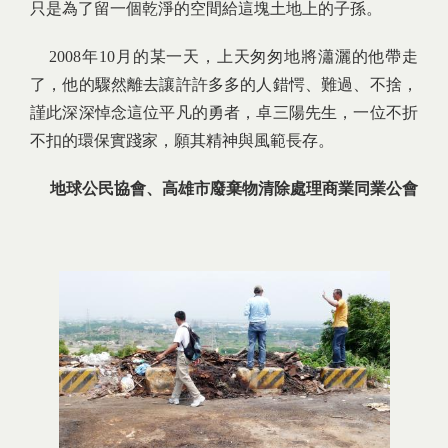
只是為了留一個乾淨的空間給這塊土地上的子孫。
2008年10月的某一天，上天匆匆地將瀟灑的他帶走
了，他的驟然離去讓許許多多的人錯愕、難過、不捨，
謹此深深悼念這位平凡的勇者，卓三陽先生，一位不折
不扣的環保實踐家，願其精神與風範長存。
地球公民協會、高雄市廢棄物清除處理商業同業公會