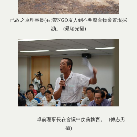
已故之卓理事長(右)帶NGO友人到不明廢棄物棄置現探
勘。 (晁瑞光攝)
卓前理事長在會議中仗義執言。 (傅志男
攝)