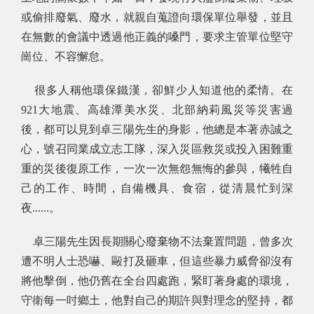
或偷排廢氣、廢水，就親自蒐證向環保單位舉發，並且
在無數的會議中透過他正義的嗓門，要求主管單位堅守
崗位、不容懈怠。
很多人稱他環保鐵漢，卻鮮少人知道他的柔情。在
921大地震、高雄潭美水災、北部納莉風災等災害過
後，都可以見到卓三陽先生的身影，他總是本著赤誠之
心，號召同業成立志工隊，深入災區救災或投入困難重
重的災後復原工作，一次一次無怨無悔的參與，犧牲自
己的工作、時間，自備機具、食宿，從清晨忙到深
夜......。
卓三陽先生因長期關心廢棄物不法棄置問題，曾多次
遭不明人士恐嚇、毆打及砸車，但這些暴力威脅卻沒有
將他擊倒，他仍舊在全台四處跑，緊盯著身處的環境，
守衛每一吋鄉土，他對自己的期許與對理念的堅持，都