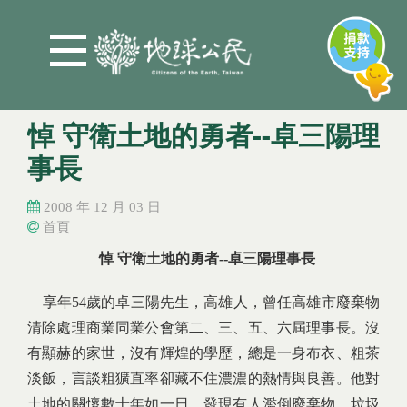
Jump to Main content
Jump to Navigation
悼 守衛土地的勇者--卓三陽理
事長
2008 年 12 月 03 日
首頁
您在這裡
您在這裡
悼 守衛土地的勇者--卓三陽理事長
享年54歲的卓三陽先生，高雄人，曾任高雄市廢棄物
清除處理商業同業公會第二、三、五、六屆理事長。沒
有顯赫的家世，沒有輝煌的學歷，總是一身布衣、粗茶
淡飯，言談粗獷直率卻藏不住濃濃的熱情與良善。他對
土地的關懷數十年如一日，發現有人濫倒廢棄物、垃圾