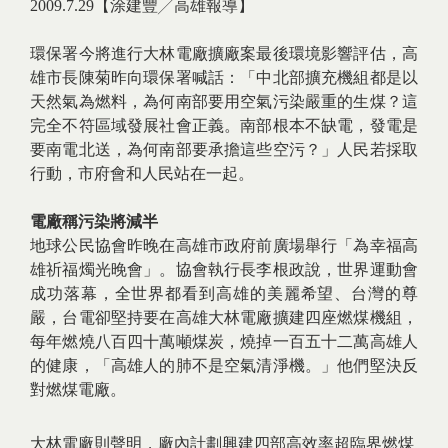
2009.7.29【涂建豐╱高雄報導】
環保署今將進行大林電廠擴廠案最後環境影響評估，高
雄市長陳菊昨向環保署喊話：「中北部擴充機組都是以
天然氣為燃料，為何南部要用空氣污染嚴重的生煤？這
完全不符區域發展社會正義。南部根本不缺電，發電是
要南電北送，為何南部要承擔這些空污？」人民若採取
行動，市府會和人民站在一起。
電廠稱污染將減半
地球公民協會昨晚在高雄市政府前廣場舉行「為幸福高
雄祈福燭光晚會」。協會執行長李根政說，世界運動會
成功落幕，全世界都看到高雄的美麗希望、台灣的尊
嚴，台電卻堅持要在高雄大林電廠擴建四座燃煤機組，
每年燃燒八百四十萬噸煤炭，燒掉一百五十二萬高雄人
的健康，「高雄人的肺不是空氣清淨機。」他們堅決反
對燃煤電廠。
大林電廠則聲明，廠內計劃興建四部高效率超臨界燃煤