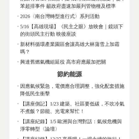
苯超排事件 籲政府盡速加嚴列管物種及標準
2026〈南台灣轉型進行式〉系列活動
5/16【高雄現場】《民主之眼》放映會｜鏡頭下
的街頭民主行動 映後座談
新材料循環產業園區會讓高雄大林蒲雪上加霜
嗎？
興達舊燃氣機組延役 高市府應嚴加把關
節約能源
因應氣候緊急，電價應合理調整，強化配套措施
降低民生衝擊
【講座側記】1/23 建築、社區要低碳，不吹冷氣
不煮飯？節能、光電來幫忙！
【講座紀錄】1/5 歐洲與台灣對話：氣候危機與
淨零轉型〈論壇〉