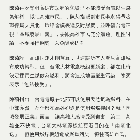
陳菊再次聲明高雄市政府的立場:「不能接受台電以生煤
為燃料，犧牲高雄市民」，陳菊指派副市長李永得帶著
環保局人員北上環評會議表達反對態度，並呼籲台電正
視「區域發展正義」，要跟高雄市民充分溝通、理性討
論，不要強行過關，以免釀成抗爭。
陳菊說，高雄世運才剛落幕，世運讓所有人看見高雄城
市成功轉型。但，台電大林電廠機組更新案，卻在此時
決定採用生煤做為燃料，將會造成地區嚴重污染，陳菊
表示「無法接受」。
陳菊指出，台電電廠在北部可以使用天然氣為燃料、在
中部亦然，為什麼在高雄卻還是使用燃煤機組？就「區
域發展正義」而言，讓高雄人感情受到傷害。第二，高
雄並不缺電，台電大林電廠機組更新目的在「南電北
送」，但使用燃煤機組造成嚴重污染，犧牲高雄市民。