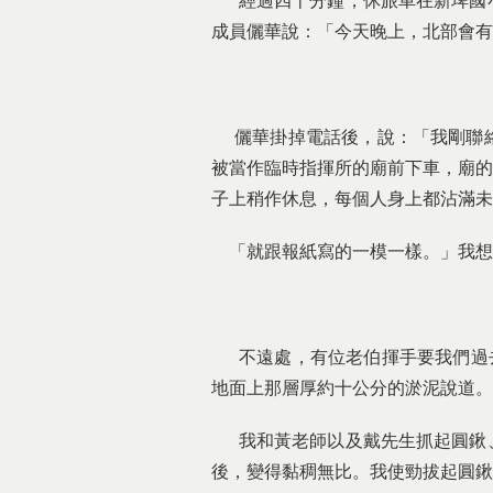
經過四十分鐘，休旅車在新埤國小
成員儷華說：「今天晚上，北部會有
儷華掛掉電話後，說：「我剛聯絡
被當作臨時指揮所的廟前下車，廟的
子上稍作休息，每個人身上都沾滿未
「就跟報紙寫的一模一樣。」我想
不遠處，有位老伯揮手要我們過去
地面上那層厚約十公分的淤泥說道。
我和黃老師以及戴先生抓起圓鍬、
後，變得黏稠無比。我使勁拔起圓鍬