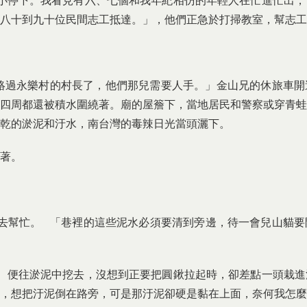
停下。我看見有六、七個和我年紀相仿的年輕人在忙進忙出，
八十到九十位民間志工抵達。」，他們正急於打掃教室，幫志工
過永樂村的村長了，他們那兒需要人手。」金山兄的休旅車開
四周都還被積水圍繞著。廟的屋簷下，當地居民和警察或穿青蛙
乾的淤泥和汙水，南台灣的毒辣日光當頭灑下。
著。
幫忙。 「巷裡的這些泥水必須要清到旁邊，待一會兒山貓要
便往淤泥中挖去，沒想到正要把圓鍬拉起時，卻差點一頭栽進
，想把汙泥倒在路旁，可是那汙泥卻硬是黏在上面，奈何我怎麼