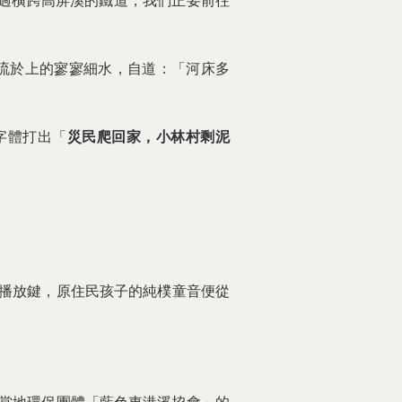
駛過橫跨高屏溪的鐵道，我們正要前往
流於上的寥寥細水，自道：「河床多
字體打出「
災民爬回家，小林村剩泥
播放鍵，原住民孩子的純樸童音便從