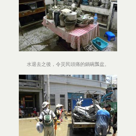
水退去之後，令災民頭痛的鍋碗瓢盆。