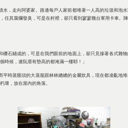
水，走向阿婆家。路邊每戶人家前都堆著一人高的垃圾和泡水
，任其腐爛發臭，可是在村裡，卻只看到寥寥幾台軍用卡車。陣
礫石鋪成的，可是在我們眼前的地面上，卻只見摻著各式雜物
個時候，連阮厝有墊高的都淹滿一樓耶！」
平時蒸饅頭的大蒸籠跟林林總總的金屬炊具，現在都凌亂地堆
朽壞，放在屋內的角落。