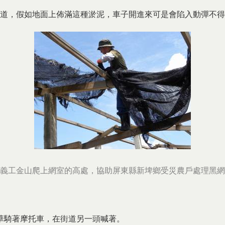
道，假如地面上佈滿這種淤泥，車子開進來可是會陷入動彈不得
義工金山爬上網室的高處，協助屏東縣新埤鄉受災農戶處理黑網
騎著摩托車，在街道另一頭喊著。