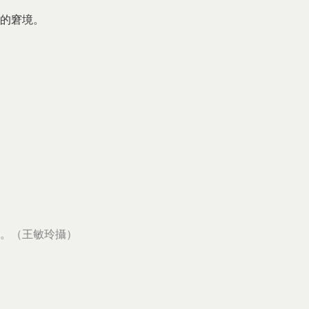
的窘境。
。（王敏玲攝）