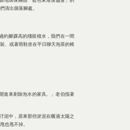
當地環保團體「藍色東港溪協會」的
們清出個落腳處。
過約腳踝高的殘留積水，我們在一間
裝、或著雨鞋坐在平日聊天泡茶的椅
開進來剷除泡水的家具。」老伯指著
汙泥中，原來那些淤泥在曬過太陽之
甩也甩不掉。