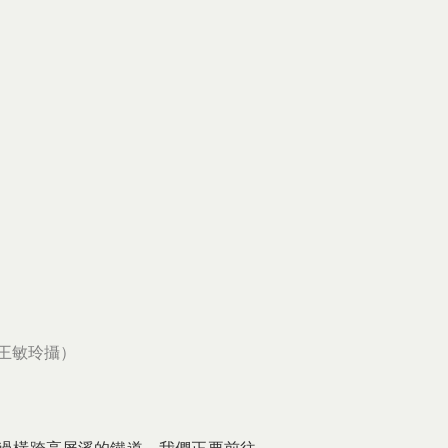
王敏玲攝）