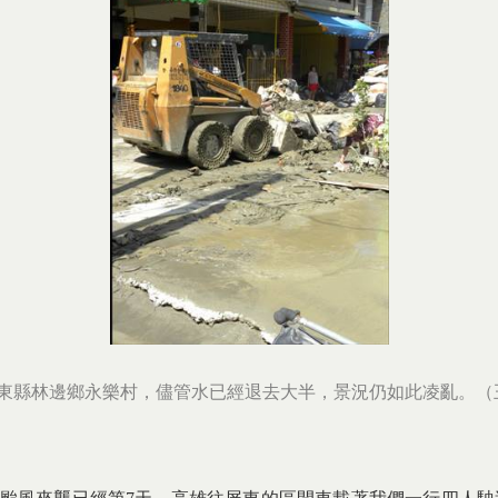
日屏東縣林邊鄉永樂村，儘管水已經退去大半，景況仍如此凌亂。（