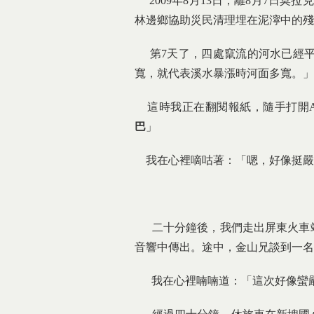
2009年8月13日，離8月7日
林邊鄉協助災民清理埋在泥濘中的殘
第7天了，四處竄流的河水已經平
寬，就代表溪水暴漲時河面多寬。」
這時我正在翻閱報紙，隨手打開A
巴
」
我在心裡嘀咕著：「嗯，好像挺嚴
二十分鐘後，我們走出屏東火車站
音響中傳出。途中，金山兄談到一名
我在心裡喃喃道：「這次好像蠻