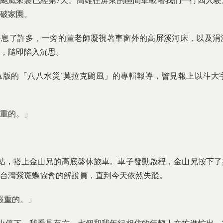
莫拉克颱風來襲已經第7天。高雄往屏東的區間車載著我們一行四人
破家園。
息了許多，一旁的董老師凝視著車窗外的高屏溪河床，以及涓
，隨即陷入沉思。
版的「八八水災˙莫拉克颱風」的專輯報導，瞥見報上以斗大
重的。」
，搭上金山兄的高底盤休旅車。車子發動啟程，金山兄按下了
台灣紫斑蝶協會的解說員，直到今天依然失蹤。
嚴重的。」