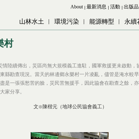
Jump to Main content
Jump to Navigation
About
最新消息
活動
出版品
山林水土
環境污染
能源轉型
永續
樂村
，災情陸續傳出，災區尚無大規模義工進駐，國軍救援更未啟動，
東縣勘查現況。當天的林邊鄉永樂村一片凌亂，儘管是淹水較早
盡是一張張愁苦的臉，災民苦無援手，因此協會在勘查之餘，亦
大家分享。
文⊙陳楷元（地球公民協會義工）