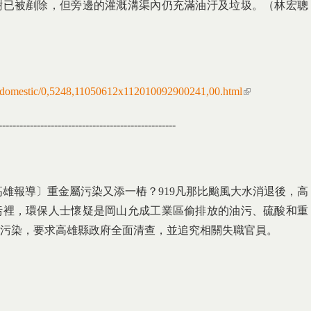
樹已被剷除，但旁邊的灌溉溝渠內仍充滿油汙及垃圾。（林宏聰
m/domestic/0,5248,11050612x112010092900241,00.html
(link is external
---------------------------------------------------
高雄報導〕重金屬污染又添一樁？919凡那比颱風大水消退後，高
污裡，環保人士懷疑是岡山允成工業區偷排放的油污、硫酸和重
污染，要求高雄縣政府全面清查，並追究相關失職官員。