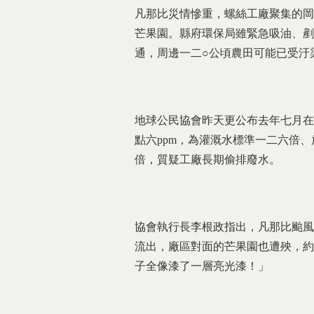
凡那比災情慘重，螺絲工廠聚集的岡
芒果園。縣府環保局雖緊急吸油、剷
通，周邊一二○公頃農田可能已受汙
地球公民協會昨天更公布去年七月在
點六ppm，為灌溉水標準一二六倍
倍，質疑工廠長期偷排廢水。
協會執行長李根政指出，凡那比颱風
流出，廠區對面的芒果園也遭殃，約
子全像漆了一層亮光漆！」