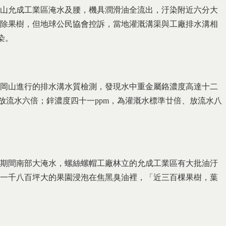
山允成工業區淹水及腰，機具潤滑油全流出，汙染附近六分大
除果樹，但地球公民協會控訴，當地灌溉溝渠與工廠排水溝相
染。
岡山進行的排水溝水質檢測，發現水中重金屬鉻濃度高達十二
、放流水六倍；鋅濃度四十一ppm，為灌溉水標準廿倍、放流水八
期間南部大淹水，螺絲螺帽工廠林立的允成工業區有大批油汙
一千八百坪大的果園浸泡在焦黑臭油裡，「近三百棵果樹，葉