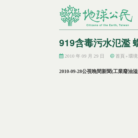
919含毒污水氾濫
2010 年 09 月 29 日
首頁
環境
»
您在這裡
您在這裡
2010-09-28
公視晚間新聞
(
工業廢油溢