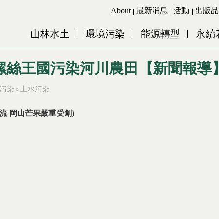
Jump to Main content
Jump to Navigation
About
最新消息
活動
出版品
山林水土
環境污染
能源轉型
永續
 螺絲王國污染河川農田【新聞報導
污染
土水污染
»
流
岡山芒果嚴重受創
)