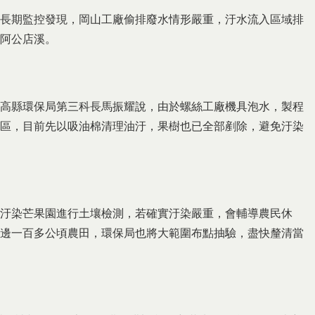
長期監控發現，岡山工廠偷排廢水情形嚴重，汙水流入區域排
阿公店溪。
高縣環保局第三科長馬振耀說，由於螺絲工廠機具泡水，製程
區，目前先以吸油棉清理油汙，果樹也已全部剷除，避免汙染
汙染芒果園進行土壤檢測，若確實汙染嚴重，會輔導農民休
邊一百多公頃農田，環保局也將大範圍布點抽驗，盡快釐清當