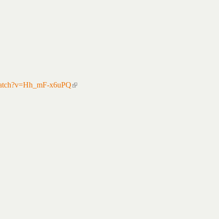
/watch?v=Hh_mF-x6uPQ
(link is external)