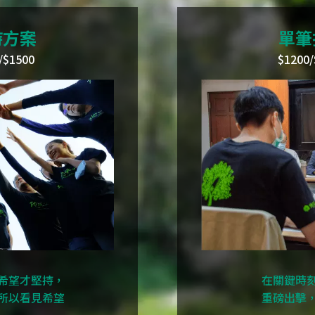
持方案
單筆
/$1500
$1200/
希望才堅持，
在關鍵時
所以看見希望
重磅出擊