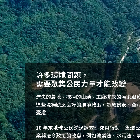
移
至
主
內
容
許多環境問題，
需要聚集公民力量才能改變
流失的農地、挖掉的山頭、工廠排放的污染跟
這些現場缺乏良好的環境政策，造成食安、空
憂慮。
18 年來地球公民透過調查研究與行動，集結
案與法令政策的改變，例如礦業法、水污法、