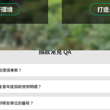
好環境
打造
捐款常見 QA
些環境專案？
金會年度捐款使用明細？
到哪些單位的審核？