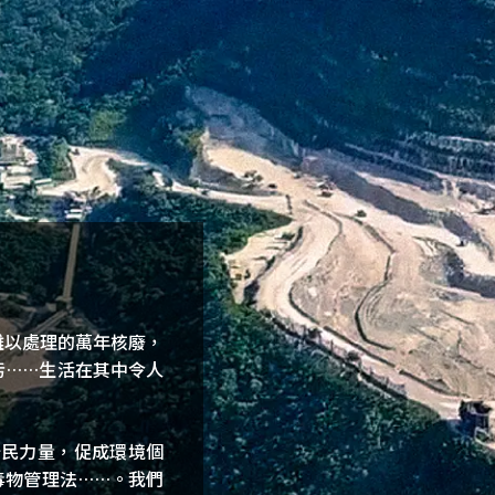
難以處理的萬年核廢，
污……生活在其中令人
公民力量，促成環境個
毒物管理法……。我們