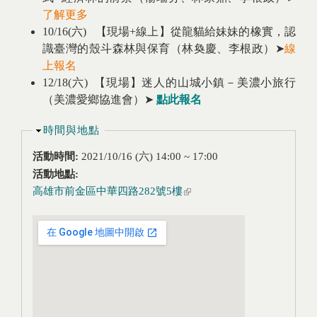
了解更多
10/16(六) 【現場+線上】從龍貓給妹妹的橡實，認
識臺灣的殼斗森林與保育（林奐慶、李根政）➤
線
上報名
12/18(六) 【現場】迷人的山城小鎮－美濃小旅行
（美濃愛鄉協進會）➤
點此報名
隱藏
時間與地點
活動時間:
2021/10/16 (六)
14:00
~
17:00
活動地點:
高雄市前金區中華四路282號5樓
(link is external)