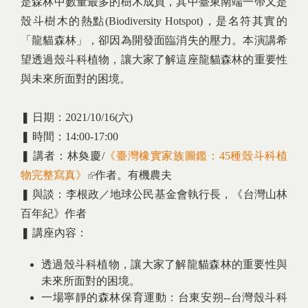
是森林中數量最多的樹木成員，其中臺東南端一帶又是
殼斗樹木的熱點(Biodiversity Hotspot)，是名符其實的
「龍貓森林」，卻因為開發面臨消失的壓力。本演講希
望透過殼斗科植物，讓大家了解這座龍貓森林的重要性
與未來所面對的困境。
❚ 日期：2021/10/16(六)
❚ 時間：14:00-17:00
❚ 講者：林奐慶/
《臺灣橡實家族圖鑑：45種殼斗科植
物完整寫真》
(link is external)
作者。有機農夫
❚ 與談：李根政／地球公民基金會執行長，《台灣山林
百年紀》作者
❚ 講座內容：
透過殼斗科植物，讓大家了解龍貓森林的重要性與
未來所面對的困境。
一場寧靜的森林保育運動：台東安朔--台灣殼斗科