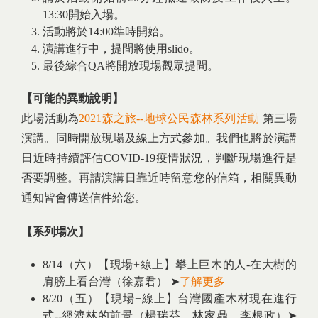
13:30開始入場。
活動將於14:00準時開始。
演講進行中，提問將使用slido。
最後綜合QA將開放現場觀眾提問。
【可能的異動說明】
此場活動為
2021森之旅--地球公民森林系列活動
第三場
演講。同時開放現場及線上方式參加。我們也將於演講
日近時持續評估COVID-19疫情狀況，判斷現場進行是
否要調整。再請演講日靠近時留意您的信箱，相關異動
通知皆會傳送信件給您。
【系列場次】
8/14（六）【現場+線上】攀上巨木的人-在大樹的
肩膀上看台灣（徐嘉君） ➤
了解更多
8/20（五）【現場+線上】台灣國產木材現在進行
式--經濟林的前景（楊瑞芬、林家鼎、李根政）➤