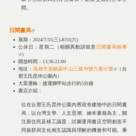
間。
日閱書局
(link is external)
展期：2024/7/31(三)-8/31(六)
公休日：星期二（相關異動請留意
日閱書局粉專
(link is external)
）
開放時間：13:30-21:00
地址：
高雄市前鎮區中山三路39號六巷31號
(link is
（台
塑王氏昆仲公園內）
external)
大眾運輸：
捷運獅甲站步行約5分鐘
書店介紹：
位在台塑王氏昆仲公園內舊宿舍建物中的日閱書
局，以台灣文學、人文思潮、繪本書籍為主，關
注新住民及移工議題，試圖運用書店空間創造不
同族群與文化相互認識與理解的機會和可能。秉