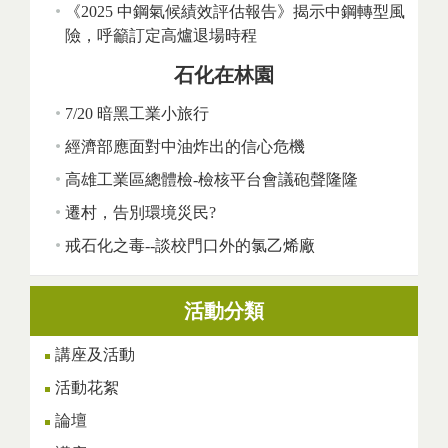
《2025 中鋼氣候績效評估報告》揭示中鋼轉型風
險，呼籲訂定高爐退場時程
石化在林園
7/20 暗黑工業小旅行
經濟部應面對中油炸出的信心危機
高雄工業區總體檢-檢核平台會議砲聲隆隆
遷村，告別環境災民?
戒石化之毒--談校門口外的氯乙烯廠
活動分類
講座及活動
活動花絮
論壇