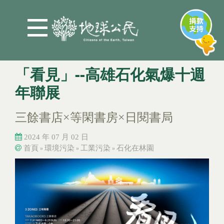
Jump to Main content
Jump to Navigation
「看見」--高雄石化氣爆十週
年聯展
三餘書店×等閑書房×日閱書局
2024 年 07 月 02 日
首頁
環境污染
工業污染
石化在林園
»
»
»
您在這裡
您在這裡