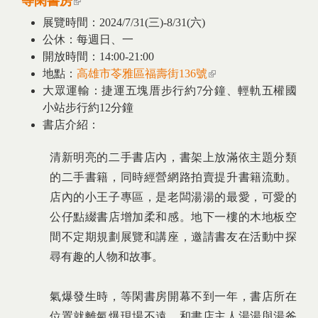
等閑書房
展覽時間：2024/7/31(三)-8/31(六)
公休：每週日、一
開放時間：14:00-21:00
地點：
高雄市苓雅區福壽街136號
(link is external)
大眾運輸：捷運五塊厝步行約7分鐘、輕軌五權國
小站步行約12分鐘
書店介紹：
清新明亮的二手書店內，書架上放滿依主題分類
的二手書籍，同時經營網路拍賣提升書籍流動。
店內的小王子專區，是老闆湯湯的最愛，可愛的
公仔點綴書店增加柔和感。地下一樓的木地板空
間不定期規劃展覽和講座，邀請書友在活動中探
尋有趣的人物和故事。
氣爆發生時，等閑書房開幕不到一年，書店所在
位置就離氣爆現場不遠。和書店主人湯湯與湯爸