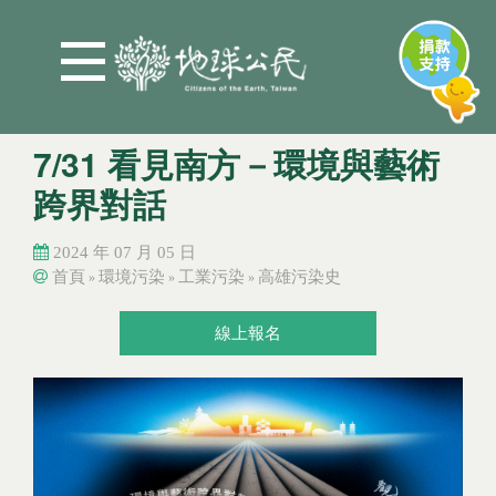
Jump to Main content
Jump to Navigation
7/31 看見南方－環境與藝術
跨界對話
2024 年 07 月 05 日
首頁
環境污染
工業污染
高雄污染史
»
»
»
您在這裡
您在這裡
線上報名