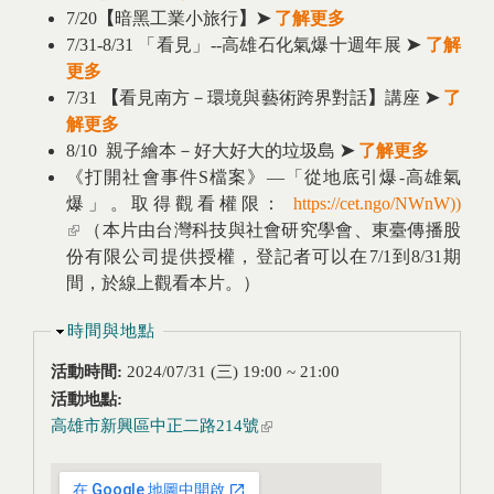
7/20
【
暗黑工業小旅行
】
➤
了解更多
7/31-8/31 「看見」--高雄石化氣爆十週年展
➤
了解
更多
7/31
【
看見南方－環境與藝術跨界對話
】
講座
➤
了
解更多
8/10 親子繪本－好大好大的垃圾島
➤
了解更多
《打開社會事件S檔案》—「從地底引爆-高雄氣
爆」。取得觀看權限：
https://cet.ngo/NWnW))
(link is external)
（本片由台灣科技與社會研究學會、東臺傳播股
份有限公司提供授權，登記者可以在7/1到8/31期
間，於線上觀看本片。）
隱藏
時間與地點
活動時間:
2024/07/31 (三)
19:00
~
21:00
活動地點:
高雄市新興區中正二路214號
(link is external)