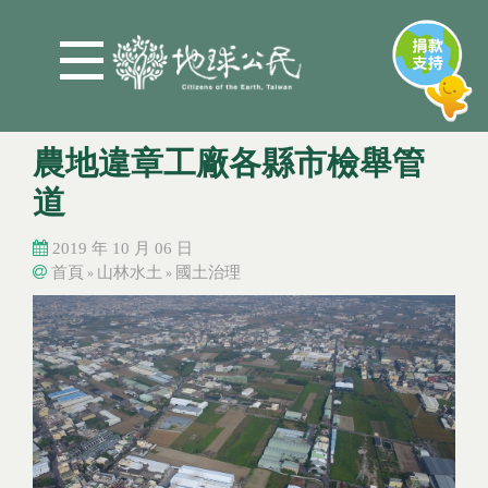
Jump to Main content
Jump to Navigation
農地違章工廠各縣市檢舉管
道
2019 年 10 月 06 日
首頁
山林水土
國土治理
»
»
您在這裡
您在這裡