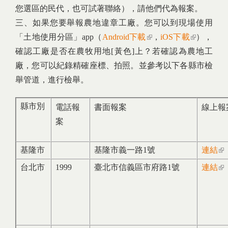
您選區的民代，也可試著聯絡），請他們代為報案。
三、如果您要舉報農地違章工廠。您可以到現場使用
「土地使用分區」app（
Android下載
(link is external)
，
iOS下載
(link is
），
確認工廠是否在農牧用地[黃色]上？若確認為農地工
external)
廠，您可以紀錄精確座標、拍照。並參考以下各縣市檢
舉管道，進行檢舉。
縣市別
電話報
書面報案
線上報
案
基隆市
基隆市義一路1號
連結
(li
ext
台北市
1999
臺北市信義區市府路1號
連結
(li
ext