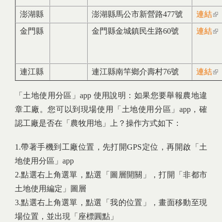
澎湖縣
澎湖縣馬公市新營路477號
連結
(li
ext
金門縣
金門縣金城鎮民生路60號
連結
(li
ext
連江縣
連江縣南竿鄉介壽村76號
連結
(li
ext
「土地使用分區」app 使用說明：如果您要舉報農地違
章工廠。您可以到現場使用「土地使用分區」app，確
認工廠是否在「農牧用地」上？操作方式如下：
1.帶著手機到工廠位置，先打開GPS定位，再開啟「土
地使用分區」app
2.點選右上角選單，點選「圖層開關」，打開「非都市
土地使用編定」圖層
3.點選右上角選單，點選「我的位置」，畫面移動至現
場位置，並出現「座標圓點」