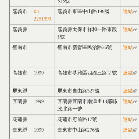
515號
ext
嘉義市
05-
嘉義市東區中山路199號
連結
(li
2251999
ext
嘉義縣
嘉義縣太保市祥和一路東段
連結
(li
1號
ext
臺南市
臺南市新營區民治路36號
連結
(li
ext
高雄市
1999
高雄市苓雅區四維三路 2 號
連結
(li
ext
屏東縣
屏東市自由路527號
連結
(li
ext
宜蘭縣
1999
宜蘭縣宜蘭市南津里13鄰縣
連結
(li
政北路一號
ext
花蓮縣
花蓮市府前路17號
連結
(li
ext
臺東縣
1999
臺東市中山路276號
連結
(li
ext