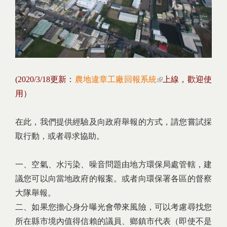
(2020/3/18更新：
農地違章工廠回報系統
(link is external)
上線，歡迎使
用）
在此，我們提供經驗及向政府舉報的方式，請您嘗試採
取行動，或者尋求協助。
一、空氣、水污染、噪音問題由地方環保局處管轄，建
議您可以向當地政府的報案。或者向環保署各區的督察
大隊舉報。
二、如果您擔心身分曝光會帶來風險，可以考慮尋找您
所在縣市境內值得信賴的議員、鄉鎮市代表（即使不是