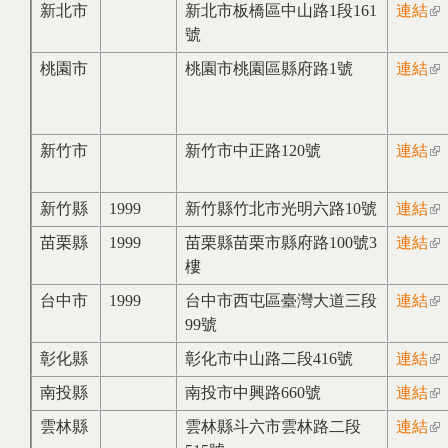
新北市
新北市板橋區中山路1段161
連結
(li
號
ext
桃園市
桃園市桃園區縣府路1號
連結
(li
ext
新竹市
新竹市中正路120號
連結
(li
ext
新竹縣
1999
新竹縣竹北市光明六路10號
連結
(li
ext
苗栗縣
1999
苗栗縣苗栗市縣府路100號3
連結
(li
樓
ext
台中市
1999
台中市西屯區臺灣大道三段
連結
(li
99號
ext
彰化縣
彰化市中山路二段416號
連結
(li
ext
南投縣
南投市中興路660號
連結
(li
ext
雲林縣
雲林縣斗六市雲林路二段
連結
(li