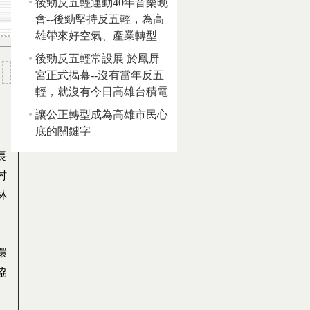
後勁反五輕運動40年音樂晚
會--後勁堅持反五輕，為高
雄帶來好空氣、產業轉型
後勁反五輕常設展 於鳳屏
宮正式揭幕--沒有當年反五
輕，就沒有今日高雄台積電
讓公正轉型成為高雄市民心
底的關鍵字
長
村
林
環
協