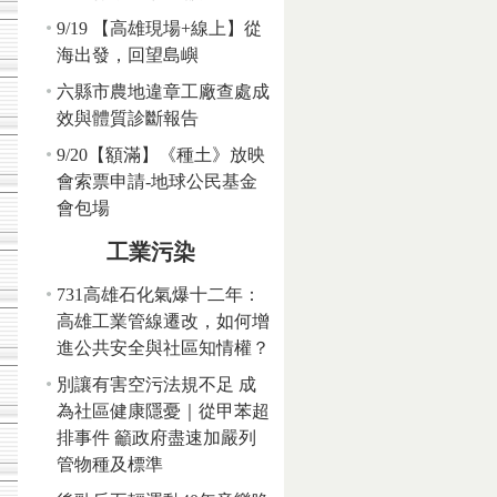
9/19 【高雄現場+線上】從
海出發，回望島嶼
六縣市農地違章工廠查處成
效與體質診斷報告
9/20【額滿】《種土》放映
會索票申請-地球公民基金
會包場
工業污染
731高雄石化氣爆十二年：
高雄工業管線遷改，如何增
進公共安全與社區知情權？
別讓有害空污法規不足 成
為社區健康隱憂｜從甲苯超
排事件 籲政府盡速加嚴列
管物種及標準