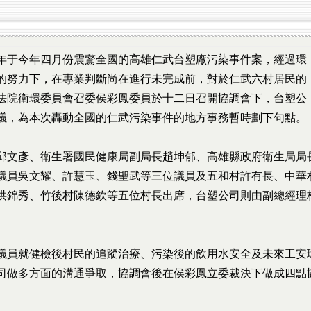
年于今年四月份震驚全國的高雄仁武台塑廠污染事件案，經過環
的努力下，在專業判斷尚在進行未完成前，對於仁武六村居民的
法院衛環委員會召委侯彩鳳委員於十二日召開協調會下，台塑公
議，為本次轟動全國的仁武污染事件的地方事務暫時劃下句點。
邱文彥、衛生署國民健康局副局長趙坤郁、高雄縣政府衛生局局
議員吳文耀、許慧玉、錢聖武等三位議員及五和村許有長、中華
洪錦秀、竹後村陳德欽等五位村長出席，台塑公司則由副總經理
議員就健檢後村民的追蹤治療、污染後的飲用水安全及未來工安
司做多方面的溝通爭取，協調會後在侯彩鳳立委裁決下做成四點