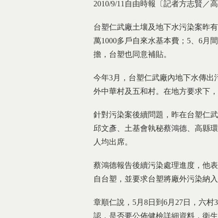
2010/9/11自由時報〔記者方志賢／
台塑仁武廠土壤及地下水污染案昨有
萬1000多戶自來水基本費；5、6
擔，台塑也同意補貼。
今年3月，台塑仁武廠內地下水傳出
外中華村及五和村。在地方要求下，
針對污染案後續問題，昨在台塑仁武
邱文彥、土基會執秘蔡鴻德、高縣環
人均出席。
蔡鴻德報告後續污染處理進度，他表
自台塑，並要求台塑將廠外污染納入
章順仁說，5月8日到6月27日，六村
認，是否要公佈健檢詳細資料，衛生