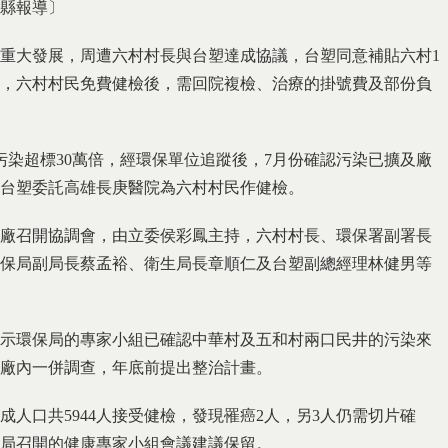
高縣報導〕
重大發展，周遭六村村長與台塑達成協議，台塑同意補貼六村1
月間，六村村民免費健檢後，需回院複檢、治療的掛號費及部份負
污染超標30萬倍，經環保單位追蹤後，7月份確認污染已擴及廠
台塑委託高雄長庚醫院為六村村民作健檢。
廠召開協調會，由立委侯彩鳳主持，六村村長、環保署副署長
保局副局長蔡孟裕、衛生局長章順仁及台塑副總經理林健男等
示環保局的專家小組已確認中華村及五和村兩口民井的污染來
廠內一併調查，年底前提出整治計畫。
3成人口共5944人接受健檢，發現罹癌2人，另3人仍需切片確
局召開的健康專家小組會議建議保留。