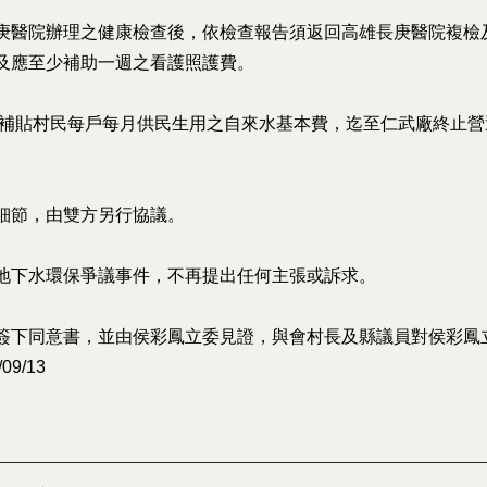
庚醫院辦理之健康檢查後，依檢查報告須返回高雄長庚醫院複檢
及應至少補助一週之看護照護費。
全額補貼村民每戶每月供民生用之自來水基本費，迄至仁武廠終止營
細節，由雙方另行協議。
地下水環保爭議事件，不再提出任何主張或訴求。
簽下同意書，並由侯彩鳳立委見證，與會村長及縣議員對侯彩鳳
9/13
l)