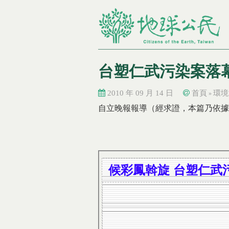
台塑仁武污染案落
2010 年 09 月 14 日
首頁
環境
»
您在這裡
您在這裡
自立晚報報導（經求證，本篇乃依據
候彩鳳斡旋 台塑仁武