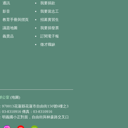
通訊
我要捐款
影音
我要當志工
教育手冊與摺頁
招募實習生
議題地圖
我要捐發票
義賣品
訂閱電子報
徵才職缺
辦公室
(地圖)
970013花蓮縣花蓮市自由街150號6樓之3
3-8310916 傳真：03-8310916
：明義國小正對面，自由街與林森路交叉口