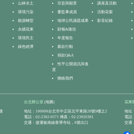
山林水土
宗旨與願景
講座及活動
環境污染
董監事成員
活動花絮
能源轉型
地球公民議題成果
影音紀錄
永續花東
財報&徵信
環境民主
年度報告
綠色經濟
募款行動
捐款Q&A
性平公開資訊與進
度
聯絡我們
台北辦公室
(地圖)
花東
樓
地址：100009台北市中正區北平東路28號9樓之2
地址：
電話：02-2392-0371 傳真：02-23920381
電話：0
交通：捷運板南線善導寺站，6號出口
交通