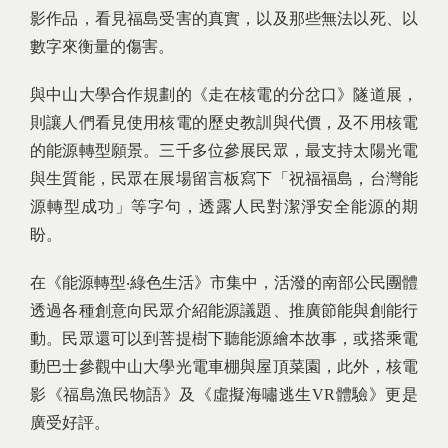
影作品，看見福島受害的真實，以及那些無法以死、以
數字來衡量的傷害。
與中山大學合作規劃的《走在核電的分岔口》隧道展，
則讓人們看見使用核電的歷史教訓與代價，及不用核電
的能源轉型願景。三千多位參展民眾，最支持太陽光電
與生質能，民眾在展場留言板寫下「祝福福島，台灣能
源轉型成功」等字句，透露人民對潔淨安全能源的期
盼。
在《能源轉型‧綠色生活》市集中，活潑的南部公民團體
透過各種創意向民眾介紹能源議題、推廣節能與創能行
動。民眾還可以到菩提樹下聽能源繪本故事，或搭乘電
動巴士參觀中山大學光電車棚與屋頂菜園，此外，核電
影《福島漁民物語》及《虛擬海嘯逃生VR體驗》更是
廣受好評。