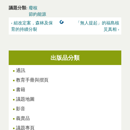
議題分類:
廢核
節約能源
‹ 組改定案，森林及保
「無人提起」的福島核
育的持續分裂
災真相 ›
出版品分類
通訊
教育手冊與摺頁
書籍
議題地圖
影音
義賣品
議題專頁