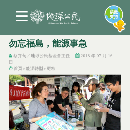
Jump to Main content
Jump to Navigation
勿忘福島，能源事急
蔡卉荀／地球公民基金會主任
2018 年 07 月 16
日
首頁
能源轉型
廢核
»
»
您在這裡
您在這裡