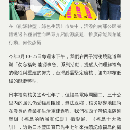
在《能源轉型．綠色生活》市集中，活潑的南部公民團
體透過各種創意向民眾介紹能源議題、推廣節能與創能
行動。何俊彥攝
今年3月10~25日每週末下午，我們在西子灣秘境隧道舉
辦「勿忘福島‧能源事急」系列活動，提醒人們理解福島
的犧牲與重建的努力，台灣必需堅定廢核，邁向非核低
碳的能源轉型。
日本福島核災迄今七年了，但福島電廠周圍二、三十公
里內的居民仍受輻射阻擾，無法返鄉，核災影響地區尚
在漫長的產業和生活重建過程。我們在西子灣秘境隧道
舉辦《福島的吶喊和低語》攝影展、《福島十大教
訓》，透過日本豐田直巳先生七年來持續記錄福島的攝