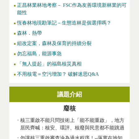
正昌林業林地考察－ FSC作為友善環境新林業的可
能性
恆春林地現勘筆記－生態造林是個選擇嗎？
森林．熱帶
組改定案，森林及保育的持續分裂
勿忘福島，能源事急
「無人提起」的福島核災真相
不用核電＝空污增加？ 破解迷思Q&A
議題介紹
廢核
核三重啟不能只問技術上「能不能重啟」，地方
居民齊喊：核安、環評、核廢與民意都不能跳過
勿讓核三重啟審查淪為過水程序！--落實在地知