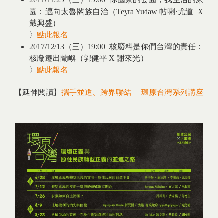
園：邁向太魯閣族自治（Teyra Yudaw 帖喇·尤道 X
戴興盛）
​〉
點此報名
2017/12/13（三）19:00 核廢料是你們台灣的責任：
核廢遷出蘭嶼（郭健平 X 謝來光）
​〉
點此報名
【延伸閱讀】
攜手並進、跨界聯結— 環原台灣系列講座