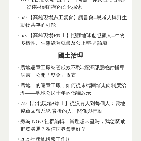
— 從森林到部落的文化探索
5/9 【高雄現場志工聚會】讀書會--思考人與野生
動物共存的可能
5/3 【高雄現場+線上】照顧地球也照顧人--生物
多樣性、生態綠領就業及公正轉型 論壇
國土治理
農地違章工廠納管成效不彰--經濟部應檢討輔導
失靈，公開「雙金」收支
農地上的違章工廠，如何從末端圍堵走向制度治
理——地球公民十年的倡議啟示
7/9【台北現場+線上】從沒有人到每個人：農地
違章回報系統 背後的人、關係與行動
身為 NGO 社群編輯：當理想未盡時，我怎麼做
群眾溝通？相信世界會更好？
2025年棲地解密工作坊