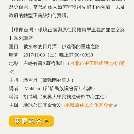
歷史傷害，當代的族人如何守護祖先留下的領域，以及
政府的轉型正義該如何實踐。
【環原台灣：環境正義與原住民族轉型正義的並進之路
】系列講座
題目：被掠奪的日月潭：伊達邵的重建之路
時間：2017/11/08（三）晚上07:00~09:30
地點：左轉有書X慕哲咖啡（
台北市中正區紹興北街3號
(link is external)
）
主持：瑪蓋丹（邵獵團召集人）
講者： Malihan（邵族民族議會青年代表）
與談：胡博硯（東吳大學民族法研究中心主任）
主辦：地球公民基金會X
小米穗原住民文化基金會
(link is
external)