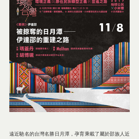
遠近馳名的台灣名勝日月潭，孕育乘載了屬於邵族人近