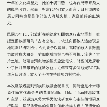
千年的文化與歷史；她的千姿百態，也為台灣帶來龐大
的觀光收益。然而，對當代的邵族人而言，日月潭的發
展史同時也是是使邵族人流離失根，家庭破碎的血淚
史。
民國70年代，邵族所在的德化社開始進行市地重劃，並
認定邵族聚落為「占有公地」，依法向邵族人追繳現居
地範圍15 年租金，否則要予以驅離。當時的族人多數無
力繳付龐大租金，雖四處成情卻也勢不可挽，流失了大
片土地。隨著台灣愈增的觀光旅遊需求，財團與政府看
中了日月潭帶來的經濟效益，近年來有多個觀光BOT案
進入日月潭，族人至今仍在持續努力對抗著。
本次座談邀請到邵族民族議會秘書長，同時也是小米穗
原住民文化基金會的董事Malihan Lhkahihihan陳忠駿進
行主講，並邀請東吳大學民族法研究中心主任胡博硯進
行與談。從邵族青年的角度如何看待族人過去所遭受的