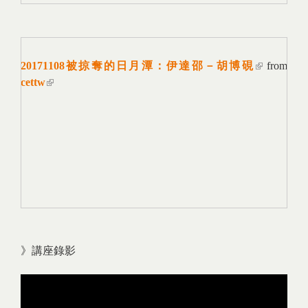
20171108被掠奪的日月潭：伊達邵－胡博硯
(link is
from
cettw
(link is external)
external)
》講座錄影