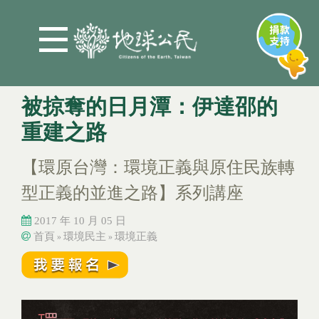
Jump to Main content
Jump to Navigation
被掠奪的日月潭：伊達邵的
重建之路
【環原台灣：環境正義與原住民族轉
型正義的並進之路】系列講座
2017 年 10 月 05 日
首頁
環境民主
環境正義
»
»
您在這裡
您在這裡