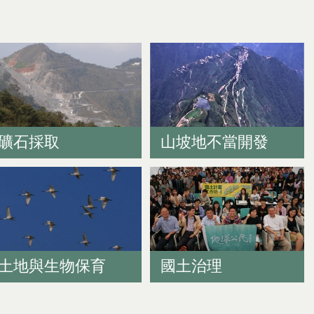
礦石採取
山坡地不當開發
土地與生物保育
國土治理