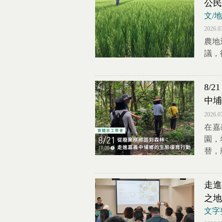
公民
文/
2026.0
農地
議，
8/
中埔
2026.0
在嘉
園，
替，
走進
之地
文字