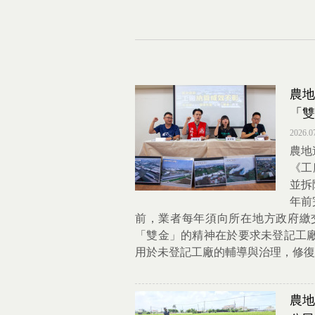
農地
「雙
2026.0
農地
《工
並拆
年前
前，業者每年須向所在地方政府繳
「雙金」的精神在於要求未登記工
用於未登記工廠的輔導與治理，修復
農地