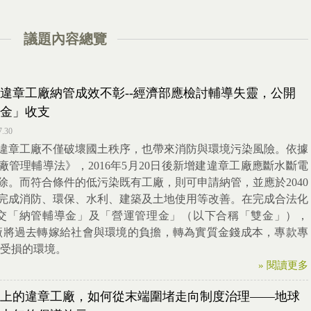
議題內容總覽
違章工廠納管成效不彰--經濟部應檢討輔導失靈，公開
金」收支
7.30
違章工廠不僅破壞國土秩序，也帶來消防與環境污染風險。依據
廠管理輔導法》，2016年5月20日後新增建違章工廠應斷水斷電
除。而符合條件的低污染既有工廠，則可申請納管，並應於2040
完成消防、環保、水利、建築及土地使用等改善。在完成合法化
交「納管輔導金」及「營運管理金」（以下合稱「雙金」），
廠將過去轉嫁給社會與環境的負擔，轉為實質金錢成本，專款專
受損的環境。
» 閱讀更多
上的違章工廠，如何從末端圍堵走向制度治理——地球