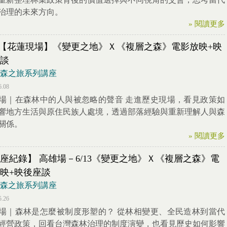
治理的未來方向。
» 閱讀更多
21【花蓮現場】《變更之地》Ｘ《複層之森》電影放映+映
談
26 森之旅系列講座
6.08
場｜在森林中的人與被忽略的聲音 走進歷史現場，看見政策如
響地方生活與原住民族人處境，透過部落經驗與重新理解人與森
關係。
» 閱讀更多
座紀錄】 高雄場－6/13《變更之地》Ｘ《複層之森》電
映+映後座談
26 森之旅系列講座
5.26
場｜森林是怎麼被制度形塑的？ 從林相變更、全民造林到當代
經營政策，回看台灣森林治理的制度演變，也看見歷史如何影響