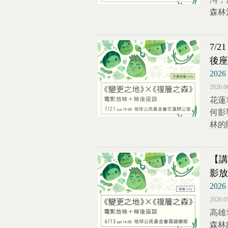
森林
7/
後座
20
2026.0
花蓮
何影
林的
【講
影放
20
2026.0
高雄
森林