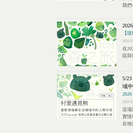
我們
20
【現
2026.0
在2
區與
5/
域中
20
2026.0
這場
實情
在地