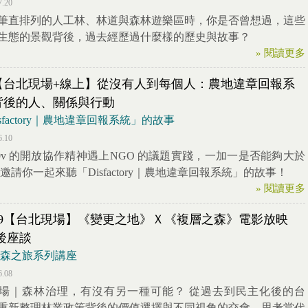
7.20
筆直排列的人工林、林道與森林遊樂區時，你是否曾想過，這些
生態的景觀背後，過去經歷過什麼樣的歷史與故事？
» 閱讀更多
9【台北現場+線上】從沒有人到每個人：農地違章回報系
背後的人、關係與行動
isfactory｜農地違章回報系統」的故事
6.10
g0v 的開放協作精神遇上NGO 的議題實踐，一加一是否能夠大於
 邀請你一起來聽「Disfactory｜農地違章回報系統」的故事！
» 閱讀更多
/19【台北現場】《變更之地》Ｘ《複層之森》電影放映
後座談
26 森之旅系列講座
6.08
場｜森林治理，有沒有另一種可能？ 從過去到民主化後的台
重新整理林業政策背後的價值選擇與不同視角的交會，思考當代