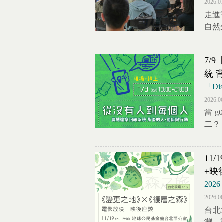
2026.0
走進
自然
7/
統 
「D
2026.0
當 
二？
11
+映
20
2026.0
台北
灣，