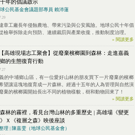
十年的倡議啟示
地球公民基金會議題部專員 賴沛蓮
7.29
違章工廠長年侵蝕農地、帶來污染與公安風險。地球公民十年倡
從檢舉拆除走向預防、連續裁罰與產業收攏，推動制度治理。
» 閱讀更多
21【高雄現場志工聚會】從廢棄檳榔園到森林：走進嘉義
鄉的生態復育行動
7.27
義的中埔鄉山區，有一位愛好山林的朋友買下一片廢棄的檳榔
希望讓這塊地復育成一片森林。經過十五年的人為管理與自然演
廢棄的檳榔園開始長出不同的植物樣貌，樹和動物回來了！
» 閱讀更多
森林的霧裡，看見台灣山林的多重歷史 | 高雄場《變更
》Ｘ《複層之森》映後座談
整理 | 陳嘉雯（地球公民基金會）