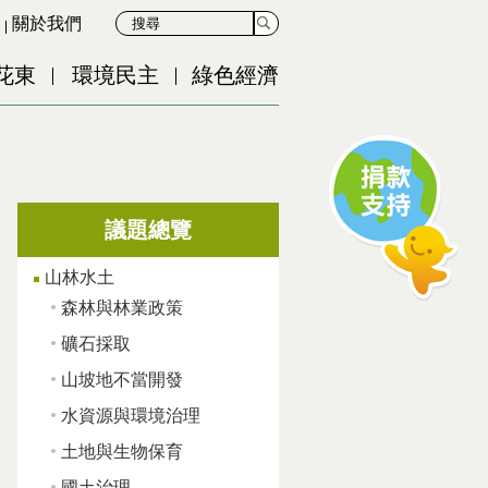
關於我們
花東
環境民主
綠色經濟
議題總覽
山林水土
森林與林業政策
礦石採取
山坡地不當開發
水資源與環境治理
土地與生物保育
國土治理