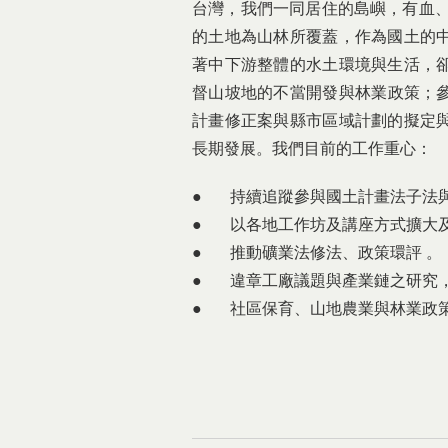
台灣，我們一同居住的島嶼，有血、
的土地為山林所覆蓋，作為國土的
著中下游整體的水土環境與生活，
督山坡地的不當開發與林業政策；參
計畫修正案與縣市區域計劃的擬定
長期發展。我們目前的工作重心：
● 持續追蹤參與國土計畫法子法與
● 以各地工作坊及講座方式擴大
● 推動礦業法修法、政策環評 。
● 違章工廠議題與產業鏈之研究
● 社區保育、山地農業與林業政