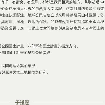
有汗、有衝突、有忿罵，卻都是我們相聚的地方。島嶼超過3/4
中心保存著攝人心魂的自然與人文印記、作為河川的發源地影響
卻往往缺乏關注。地球公民自建立以來即持續發展山林議題，監
與河川、溼地、農地的保護。2013年起開始長期追蹤全國區域
與礦業議題，進一步從上位空間規劃與產業制度思考台灣國土的
全國國土計畫、22部縣市國土計畫的擬定方向。
及串聯國土計畫的早期公民參與。
，民間處理方案的草擬。
策與原住民族土地權益之研究。
子議題