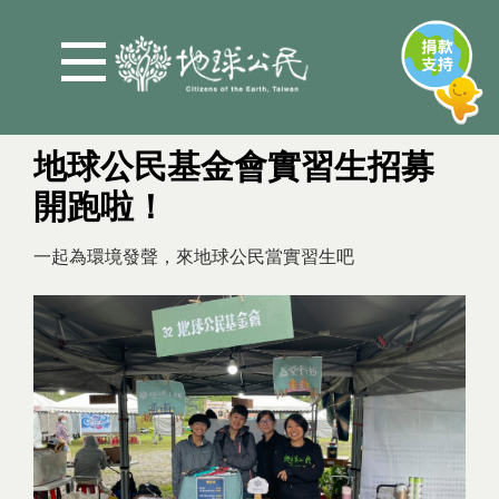
Jump to Main content
Jump to Navigation
地球公民基金會實習生招募
開跑啦！
You are here
一起為環境發聲，來地球公民當實習生吧