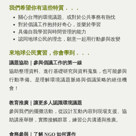
我們希望你有這些特質．．．
關心台灣的環境議題、或對於公共事務有熱忱
對於倡議工作抱持好奇心，並樂於學習
具備自我學習與時間管理的能力
認同地球公民的理念，願意一起用行動參與改變
來地球公民實習，你會學到．．．
議題協助｜參與倡議工作的第一線
協助整理資料、進行基礎研究與資料蒐集，也可能參與
行動準備。是理解環境議題脈絡與倡議策略的絕佳機
會！
教育推廣｜讓更多人認識環境議題
參與我們的擺攤活動，從設計互動內容到現場支援、協
助講座舉辦，實際接觸群眾，練習公共溝通與推廣。
會務參與｜了解 NGO 如何運作