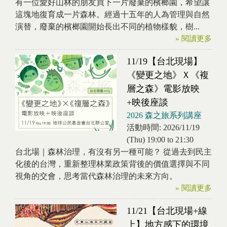
有一位愛好山林的朋友買下一片廢棄的檳榔園，希望讓
這塊地復育成一片森林。經過十五年的人為管理與自然
演替，廢棄的檳榔園開始長出不同的植物樣貌，樹...
» 閱讀更多
11/19【台北現場】
《變更之地》Ｘ《複
層之森》電影放映
+映後座談
2026 森之旅系列講座
活動時間:
2026/11/19
(Thu)
19:00
to
21:30
台北場｜森林治理，有沒有另一種可能？ 從過去到民主
化後的台灣，重新整理林業政策背後的價值選擇與不同
視角的交會，思考當代森林治理的未來方向。
» 閱讀更多
11/21【台北現場+線
上】地方感下的環境