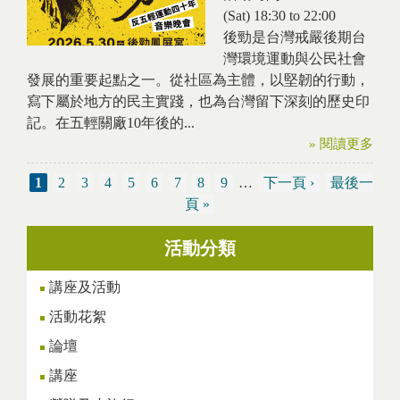
(Sat)
18:30
to
22:00
後勁是台灣戒嚴後期台
灣環境運動與公民社會
發展的重要起點之一。從社區為主體，以堅韌的行動，
寫下屬於地方的民主實踐，也為台灣留下深刻的歷史印
記。在五輕關廠10年後的...
» 閱讀更多
1
2
3
4
5
6
7
8
9
…
下一頁 ›
最後一
Pages
頁 »
活動分類
講座及活動
活動花絮
論壇
講座