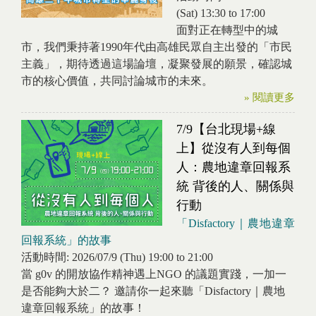
(Sat)
13:30
to
17:00
面對正在轉型中的城
市，我們秉持著1990年代由高雄民眾自主出發的「市民
主義」，期待透過這場論壇，凝聚發展的願景，確認城
市的核心價值，共同討論城市的未來。
» 閱讀更多
7/9【台北現場+線
上】從沒有人到每個
人：農地違章回報系
統 背後的人、關係與
行動
「Disfactory｜農地違章
回報系統」的故事
活動時間:
2026/07/9 (Thu)
19:00
to
21:00
當 g0v 的開放協作精神遇上NGO 的議題實踐，一加一
是否能夠大於二？ 邀請你一起來聽「Disfactory｜農地
違章回報系統」的故事！