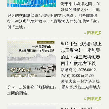
灣東部山與海之間，在
壯闊的風景之外，土地
與人的交織形塑東台灣特有的文化脈絡 。那些關於遷
徙、生活與記憶的故事，也影響著人們如何理解「家」
與「土地」 。
» 閱讀更多
8/12【台北現場+線上
志工聚會】一座無聲
的山：核三廠與恆春
四十年的地方正義
活動時間:
2026/08/12
(Wed)
19:00
to
21:00
邀請大家一起透過這場
分享，走近那座「無聲的山」，重新認識核三廠與地方
之間的關係。
» 閱讀更多