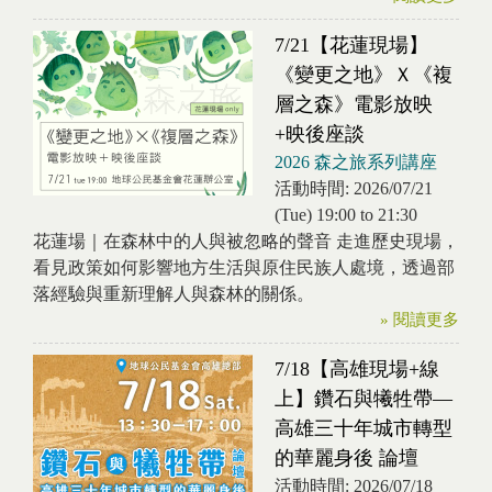
7/21【花蓮現場】
《變更之地》Ｘ《複
層之森》電影放映
+映後座談
2026 森之旅系列講座
活動時間:
2026/07/21
(Tue)
19:00
to
21:30
花蓮場｜在森林中的人與被忽略的聲音 走進歷史現場，
看見政策如何影響地方生活與原住民族人處境，透過部
落經驗與重新理解人與森林的關係。
» 閱讀更多
7/18【高雄現場+線
上】鑽石與犧牲帶—
高雄三十年城市轉型
的華麗身後 論壇
活動時間:
2026/07/18