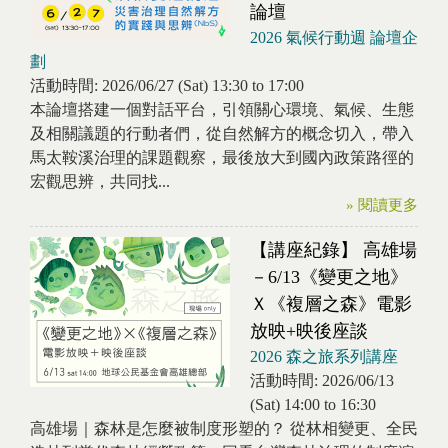
論壇
2026 氣候行動週 論壇企
劃
活動時間:
2026/06/27 (Sat)
13:30
to
17:00
本論壇搭建一個對話平台，引領關心環境、氣候、生態
及相關議題的行動者們，從自然解方的概念切入，帶入
馬太鞍溪治理的課題觀察，最後放大到國內政策路徑的
宏觀思辨，共同找...
» 閱讀更多
【講座紀錄】 高雄場
－6/13《變更之地》
Ｘ《複層之森》電影
放映+映後座談
2026 森之旅系列講座
活動時間:
2026/06/13
(Sat)
14:00
to
16:30
高雄場｜森林是怎麼被制度形塑的？ 從林相變更、全民