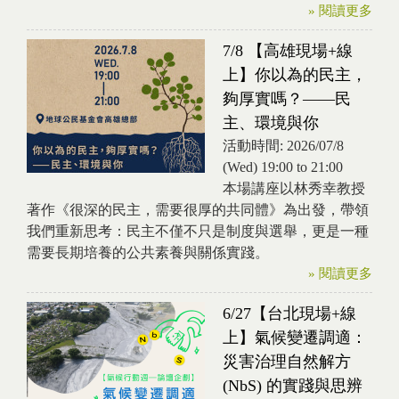
» 閱讀更多
7/8 【高雄現場+線
上】你以為的民主，
夠厚實嗎？——民
主、環境與你
活動時間:
2026/07/8
(Wed)
19:00
to
21:00
本場講座以林秀幸教授
著作《很深的民主，需要很厚的共同體》為出發，帶領
我們重新思考：民主不僅不只是制度與選舉，更是一種
需要長期培養的公共素養與關係實踐。
» 閱讀更多
6/27【台北現場+線
上】氣候變遷調適：
災害治理自然解方
(NbS) 的實踐與思辨