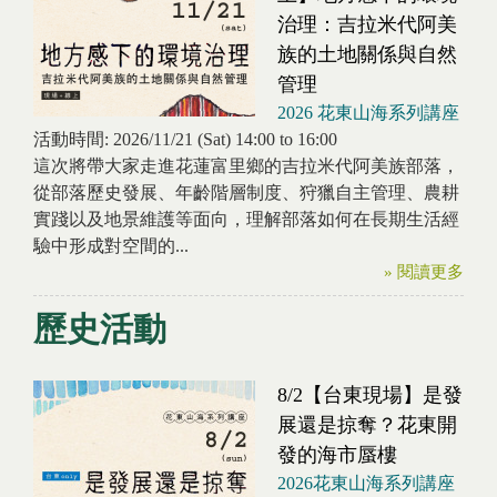
治理：吉拉米代阿美
族的土地關係與自然
管理
2026 花東山海系列講座
活動時間:
2026/11/21 (Sat)
14:00
to
16:00
這次將帶大家走進花蓮富里鄉的吉拉米代阿美族部落，
從部落歷史發展、年齡階層制度、狩獵自主管理、農耕
實踐以及地景維護等面向，理解部落如何在長期生活經
驗中形成對空間的...
» 閱讀更多
歷史活動
8/2【台東現場】是發
展還是掠奪？花東開
發的海市蜃樓
2026花東山海系列講座