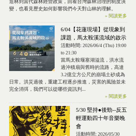
造林到當代森林經營政策，回看台灣森林治理的制度演
變，也看見歷史如何影響我們今天對山林的理解。
» 閱讀更多
6/04【花蓮現場】從現象到
課題，馬太鞍溪流域的啟示
活動時間:
2026/06/4 (Thu)
19:00
to
21:30
當馬太鞍堰塞湖溢流，洪水流
過沖積扇與舊時的流路，高達
3.2億立方公尺的崩塌土砂成為
日常。洪災過後，重建工程逐步推進，災害的風險並未
完全消弭，我們可以從哪些資訊判...
» 閱讀更多
5/30 堅持●後勁--反五
輕運動四十年音樂晚
會
活動時間:
2026/05/30