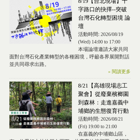
8/19【台北現場】十
字路口的抉擇--突破
台灣石化轉型困境 論
壇
活動時間:
2026/08/19
(Wed)
14:00
to
17:00
本場論壇邀請大家共同
面對台灣石化產業轉型的各種困境，呼籲各界展開對話
並共同尋求出路。
» 閱讀更多
8/21【高雄現場志工
聚會】從廢棄檳榔園
到森林：走進嘉義中
埔鄉的生態復育行動
活動時間:
2026/08/21
(Fri)
19:00
to
21:00
在嘉義的中埔鄉山區，