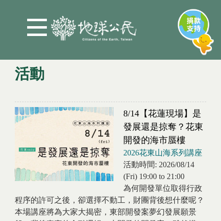
Jump to Main content
Jump to Navigation
活動
You are here
8/14【花蓮現場】是
發展還是掠奪？花東
開發的海市蜃樓
2026花東山海系列講座
活動時間:
2026/08/14
(Fri)
19:00
to
21:00
為何開發單位取得行政
程序的許可之後，卻選擇不動工，財團背後想什麼呢？
本場講座將為大家大揭密，東部開發案夢幻發展願景