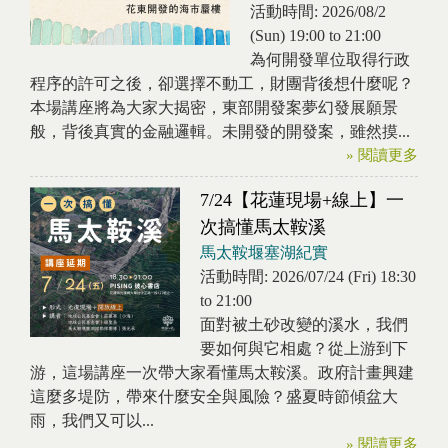
活動時間:
2026/08/2
(Sun)
19:00
to
21:00
為何開發單位取得行政
程序的許可之後，卻選擇不動工，財團背後想什麼呢？
本場講座將為大家大揭密，東部開發案夢幻發展願景
般，背後真實的金融邏輯。未開發的開發案，雖然摸...
» 閱讀更多
7/24【花蓮現場+線上】一
次搞懂馬太鞍溪
馬太鞍堰塞湖紀實
活動時間:
2026/07/24 (Fri)
18:30
to
21:00
面對被土砂改變的溪水，我們
要如何與它相處？從上游到下
游，這場講座一次帶大家看懂馬太鞍溪。政府計畫興建
這麼多堤防，帶來什麼安全與風險？盛夏時節傾盆大
雨，我們又可以...
» 閱讀更多