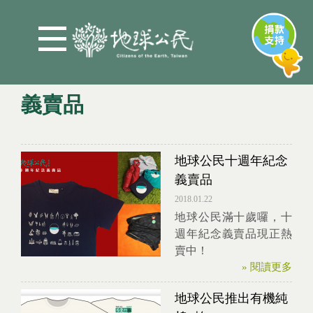
Jump to Main content
Jump to Navigation
義賣品
You are here
地球公民十週年紀念
義賣品
2018.01.22
地球公民滿十歲囉，十
週年紀念義賣品現正熱
賣中！
» 閱讀更多
地球公民推出有機純