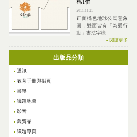
棉T恤
2011.11.21
正面橘色地球公民意象
圖，雙面皆有「為愛行
動」書法字樣
» 閱讀更多
出版品分類
通訊
教育手冊與摺頁
書籍
議題地圖
影音
義賣品
議題專頁