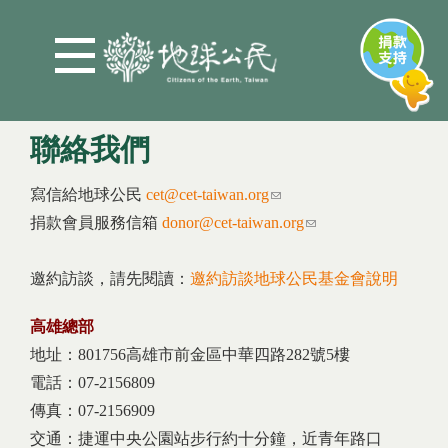
Jump to Main content
Jump to Navigation
聯絡我們
您在這裡
寫信給地球公民
cet@cet-taiwan.org
(link sends e-mail)
捐款會員服務信箱
donor@cet-taiwan.org
(link sends e-mail)
邀約訪談，請先閱讀：
邀約訪談地球公民基金會說明
高雄總部
地址：801756高雄市前金區中華四路282號5樓
電話：07-2156809
傳真：07-2156909
交通：捷運中央公園站步行約十分鐘，近青年路口