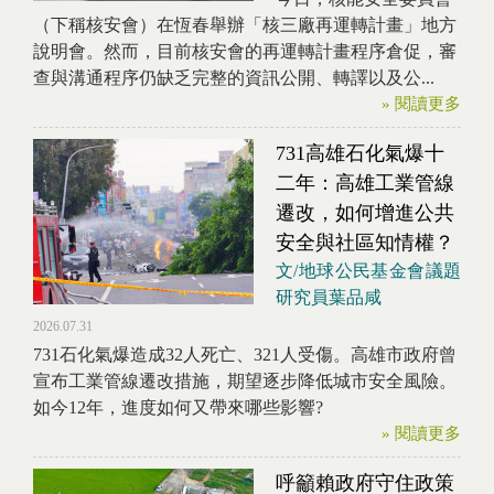
（下稱核安會）在恆春舉辦「核三廠再運轉計畫」地方
說明會。然而，目前核安會的再運轉計畫程序倉促，審
查與溝通程序仍缺乏完整的資訊公開、轉譯以及公...
» 閱讀更多
731高雄石化氣爆十
二年：高雄工業管線
遷改，如何增進公共
安全與社區知情權？
文/地球公民基金會議題
研究員葉品咸
2026.07.31
731石化氣爆造成32人死亡、321人受傷。高雄市政府曾
宣布工業管線遷改措施，期望逐步降低城市安全風險。
如今12年，進度如何又帶來哪些影響?
» 閱讀更多
呼籲賴政府守住政策