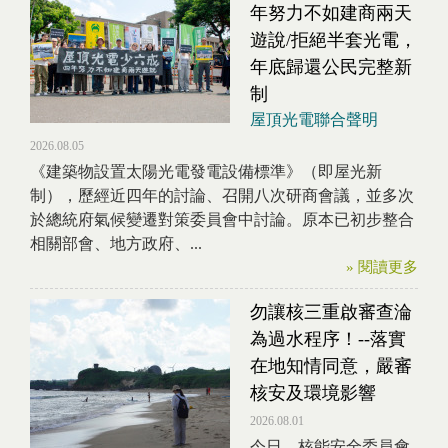
年努力不如建商兩天
遊說/拒絕半套光電，
年底歸還公民完整新
制
屋頂光電聯合聲明
2026.08.05
《建築物設置太陽光電發電設備標準》（即屋光新
制），歷經近四年的討論、召開八次研商會議，並多次
於總統府氣候變遷對策委員會中討論。原本已初步整合
相關部會、地方政府、...
» 閱讀更多
勿讓核三重啟審查淪
為過水程序！--落實
在地知情同意，嚴審
核安及環境影響
2026.08.01
今日，核能安全委員會