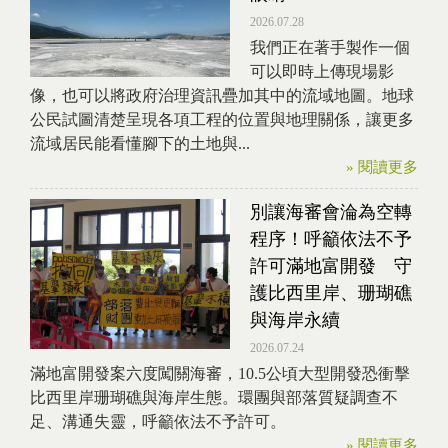
2026.07.28
我們正在著手製作一個
可以即時上傳現場影
像，也可以將政府治理資訊疊加其中的流域地圖。地球
公民試圖清楚呈現各項工程的位置與地理關係，讓更多
流域居民能看懂腳下的土地與...
» 閱讀更多
別讓海審會淪為空轉
程序！呼籲依法不予
許可滿地富開發 守
護比西里岸、珊瑚礁
與海岸永續
2026.07.24
滿地富開發案六度闖關海審，10.5公頃大型開發恐衝擊
比西里岸珊瑚礁與海岸生態。環團與部落質疑調查不
足、溝通失靈，呼籲依法不予許可。
» 閱讀更多