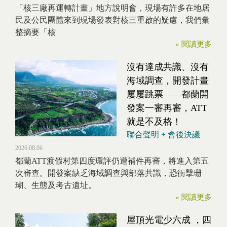
「核三廠再運轉計畫」地方說明會，現場有許多在地居
民及公民團體來到現場發表對核三重啟的疑慮，我們彙
整摘要「核
» 閱讀更多
沒有達成共識、沒有
海域調查，開發計畫
屢屢跳票——都蘭開
發案一審再審，ATT
就是不及格！
聯合聲明 + 會後決議
2026.08.06
都蘭ATT渡假村第四度環評仍遭補件再審，將進入第五
次審查。開發案缺乏海域調查與部落共識，恐衝擊珊
瑚、生態及考古遺址。
» 閱讀更多
屋頂光電少六成 ，四