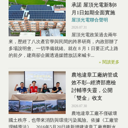
承諾 屋頂光電新制8
月1日如期全面實施
屋頂光電聯合聲明
2026.07.31
屋頂光電政策過去兩年
來，歷經了八次產官學與民間的跨界研商，內政部辦了
多場說明會、一切準備就緒。就在 8 月 1 日要正式上路
的前夕，建商卻企圖透過媒體放話來喊卡...
» 閱讀更多
農地違章工廠納管成
效不彰--經濟部應檢
討輔導失靈，公開
「雙金」收支
2026.07.30
農地違章工廠不僅破壞
國土秩序，也帶來消防與環境污染風險。依據《工廠管
理輔導法》，2016年5月20日後新增建違章工廠應斷水