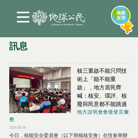
Jump to Main content
Jump to Navigation
訊息
You are here
核三重啟不能只問技
術上「能不能重
啟」，地方居民齊
喊：核安、環評、核
廢與民意都不能跳過
地方說明會會後發言彙
整
2026.08.06
今日，核能安全委員會（以下簡稱核安會）在恆春舉辦