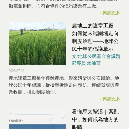
斷電並拆除。而符合條件的低污染既有工廠...
» 閱讀更多
農地上的違章工廠，
如何從末端圍堵走向
制度治理——地球公
民十年的倡議啟示
文/地球公民基金會議題
部專員 賴沛蓮
2026.07.29
農地違章工廠長年侵蝕農地、帶來污染與公安風險。地
球公民十年倡議，從檢舉拆除走向預防、連續裁罰與產
業收攏，推動制度治理。
» 閱讀更多
看懂馬太鞍溪｜紊亂
中，如何成為地方的
眼睛