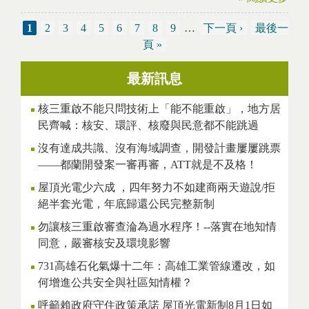
1
2
3
4
5
6
7
8
9
…
下一頁 ›
最後一
Pages
頁 »
最新訊息
核三重啟不能只問技術上「能不能重啟」，地方居
民齊喊：核安、環評、核廢與民意都不能跳過
沒有達成共識、沒有海域調查，開發計畫屢屢跳票
——都蘭開發案一審再審，ATT就是不及格！
屋頂光電少六成 ，四年努力不如建商兩天遊說/拒
絕半套光電，年底歸還公民完整新制
勿讓核三重啟審查淪為過水程序！--落實在地知情
同意，嚴審核安及環境影響
731高雄石化氣爆十二年：高雄工業管線遷改，如
何增進公共安全與社區知情權？
呼籲賴政府守住政策承諾 屋頂光電新制8月1日如