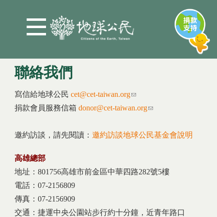
Jump to Main content
Jump to Navigation
聯絡我們
You are here
寫信給地球公民
cet@cet-taiwan.org
(link sends e-mail)
捐款會員服務信箱
donor@cet-taiwan.org
(link sends e-mail)
邀約訪談，請先閱讀：
邀約訪談地球公民基金會說明
高雄總部
地址：801756高雄市前金區中華四路282號5樓
電話：07-2156809
傳真：07-2156909
交通：捷運中央公園站步行約十分鐘，近青年路口