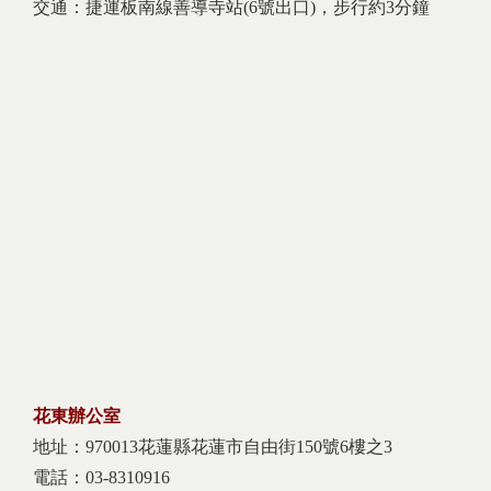
交通：捷運板南線善導寺站(6號出口)，步行約3分鐘
花東辦公室
地址：970013花蓮縣花蓮市自由街150號6樓之3
電話：03-8310916