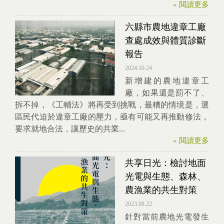
» 閱讀更多
六縣市農地違章工廠
查處成效與體質診斷
報告
2024.10.24
新增建的農地違章工
廠，如果還是罰不了、
拆不掉，《工輔法》將再受到挑戰，最糟的情境是，選
區民代迫於違章工廠的壓力，亟有可能又再推動修法，
要求就地合法，讓歷史的共業...
» 閱讀更多
共享日光：檢討地面
光電與生態、森林、
農漁業的共生對策
2023.08.22
針對當前農地光電發生