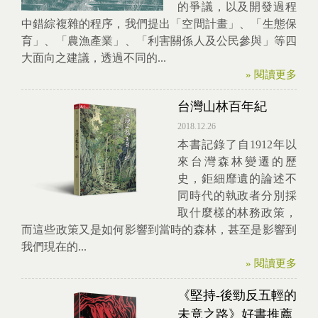
的爭議，以及開發過程
中錯綜複雜的程序，我們提出「空間計畫」、「生態保
育」、「農漁產業」、「利害關係人及公民參與」等四
大面向之建議，透過不同的...
» 閱讀更多
台灣山林百年紀
2018.12.26
本書記錄了自1912年以
來台灣森林變遷的歷
史，鉅細靡遺的論述不
同時代的執政者分別採
取什麼樣的林務政策，
而這些政策又是如何影響到當時的森林，甚至是影響到
我們現在的...
» 閱讀更多
《堅持-後勁反五輕的
未竟之路》好書推薦