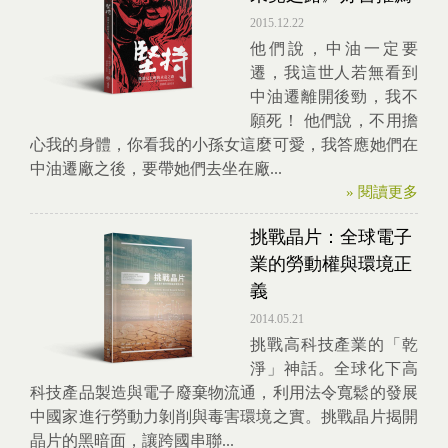
2015.12.22
他們說，中油一定要
遷，我這世人若無看到
中油遷離開後勁，我不
願死！ 他們說，不用擔
心我的身體，你看我的小孫女這麼可愛，我答應她們在
中油遷廠之後，要帶她們去坐在廠...
» 閱讀更多
挑戰晶片：全球電子
業的勞動權與環境正
義
2014.05.21
挑戰高科技產業的「乾
淨」神話。全球化下高
科技產品製造與電子廢棄物流通，利用法令寬鬆的發展
中國家進行勞動力剝削與毒害環境之實。挑戰晶片揭開
晶片的黑暗面，讓跨國串聯...