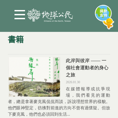
Jump to Main content
Jump to Navigation
書籍
You are here
此岸與彼岸 —— 一
個社會運動者的身心
之旅
2026.01.30
在媒體報導或抗爭現
場，我們看見的運動
者，總是拿著麥克風侃侃而談，訴說理想世界的樣貌。
他們眼神堅定，彷彿對前進的方向不曾有過懷疑。但放
下麥克風，他們也必須回到生活...