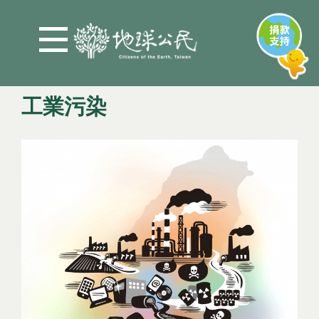
Jump to Main content
Jump to Navigation
工業污染
You are here