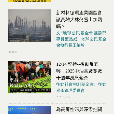
新材料循環產業園區會
讓高雄大林蒲雪上加霜
嗎？
文/ 地球公民基金會議題部
專員葉品咸、地球公民基金
會執行長王敏玲
2026.04.13
12/14 堅持--後勁反五
輕，2025中油高廠關廠
十週年感恩聚會
後勁社會福利基金會、後勁
廟產管理委員會
2025.12.05
為高屏空污與淨零把關