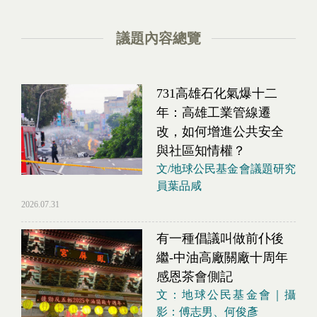
議題內容總覽
731高雄石化氣爆十二
年：高雄工業管線遷
改，如何增進公共安全
與社區知情權？
文/地球公民基金會議題研究
員葉品咸
2026.07.31
有一種倡議叫做前仆後
繼-中油高廠關廠十周年
感恩茶會側記
文：地球公民基金會｜攝
影：傅志男、何俊彥