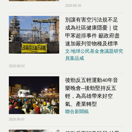
2026.06.16
別讓有害空污法規不足
成為社區健康隱憂｜從
甲苯超排事件 籲政府盡
速加嚴列管物種及標準
文/地球公民基金會議題研究
員葉品咸
2026.06.02
後勁反五輕運動40年音
樂晚會--後勁堅持反五
輕，為高雄帶來好空
氣、產業轉型
聯合新聞稿
2026.06.01