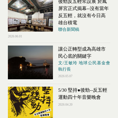
後勁反五輕常設展 於鳳
屏宮正式揭幕--沒有當年
反五輕，就沒有今日高
雄台積電
聯合新聞稿
2026.06.01
讓公正轉型成為高雄市
民心底的關鍵字
文/王敏玲 地球公民基金會
執行長
2026.05.07
5/30 堅持●後勁--反五輕
運動四十年音樂晚會
2026.04.20