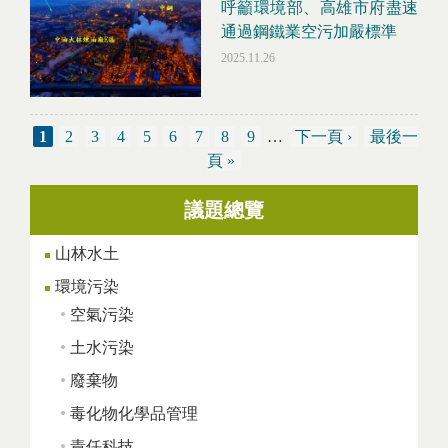
呼籲環境部、高雄市府盡速
通過鋼鐵業空污加嚴標準
2025.11.26
1
2
3
4
5
6
7
8
9
…
下一頁 ›
最後一
頁 »
議題總覽
Pages
山林水土
環境污染
空氣污染
土水污染
廢棄物
毒化物化學品管理
責任科技