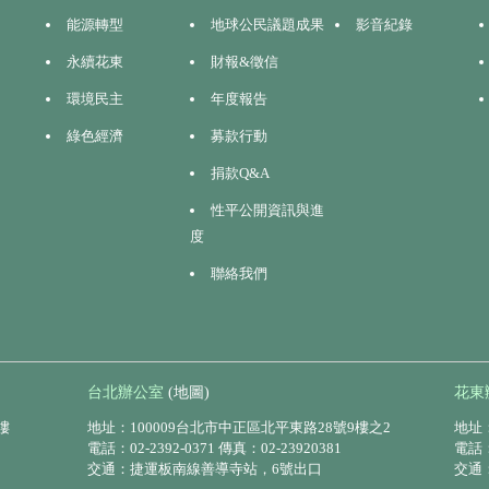
能源轉型
地球公民議題成果
影音紀錄
永續花東
財報&徵信
環境民主
年度報告
綠色經濟
募款行動
捐款Q&A
性平公開資訊與進
度
聯絡我們
台北辦公室
(地圖)
花東
樓
地址：100009台北市中正區北平東路28號9樓之2
地址：
電話：02-2392-0371 傳真：02-23920381
電話：0
交通：捷運板南線善導寺站，6號出口
交通