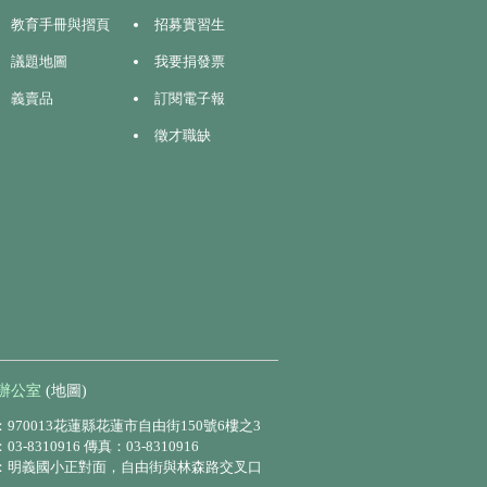
教育手冊與摺頁
招募實習生
議題地圖
我要捐發票
義賣品
訂閱電子報
徵才職缺
辦公室
(地圖)
970013花蓮縣花蓮市自由街150號6樓之3
3-8310916 傳真：03-8310916
：明義國小正對面，自由街與林森路交叉口