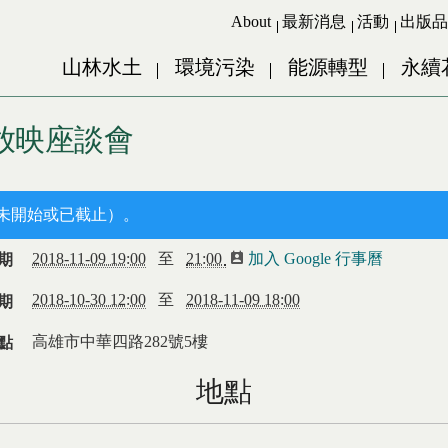
Jump to Main content
Jump to Navigation
About
最新消息
活動
出版品
山林水土
環境污染
能源轉型
永續
》放映座談會
未開始或已截止）。
2018-11-09 19:00
至
21:00
加入 Google 行事曆
(link is ext
期
2018-10-30 12:00
至
2018-11-09 18:00
期
高雄市
中華四路282號5樓
點
地點