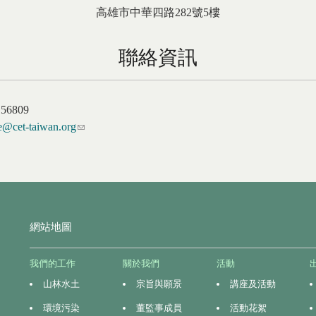
高雄市
中華四路282號5樓
聯絡資訊
156809
e@cet-taiwan.org
(link sends e-mail)
網站地圖
我們的工作
關於我們
活動
山林水土
宗旨與願景
講座及活動
環境污染
董監事成員
活動花絮