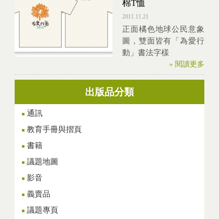
棉T恤
2011.11.21
正面橘色地球公民意象
圖，雙面皆有「為愛行
動」書法字樣
» 閱讀更多
出版品分類
通訊
教育手冊與摺頁
書籍
議題地圖
影音
義賣品
議題專頁