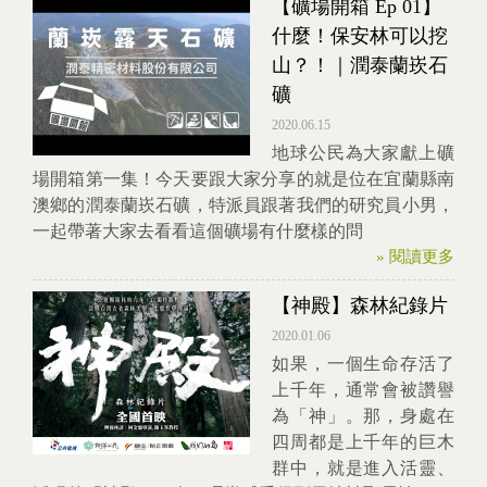
【礦場開箱 Ep 01】
什麼！保安林可以挖
山？！｜潤泰蘭崁石
礦
2020.06.15
地球公民為大家獻上礦
場開箱第一集！今天要跟大家分享的就是位在宜蘭縣南
澳鄉的潤泰蘭崁石礦，特派員跟著我們的研究員小男，
一起帶著大家去看看這個礦場有什麼樣的問
» 閱讀更多
【神殿】森林紀錄片
2020.01.06
如果，一個生命存活了
上千年，通常會被讚譽
為「神」。那，身處在
四周都是上千年的巨木
群中，就是進入活靈、