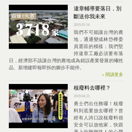
違章輔導要落日，別
斷送你我未來
2019.05.16
我們不可能讓台灣的農
地，通通變成林岱樺委
員選區的模樣；我們堅
持違章工廠必須要有落
日，經濟部不該讓台灣的農地成為錯誤產業發展的犧牲
品、新增建即報即拆的腳步不能停。
» 閱讀更多
核廢料去哪裡？
2019.04.23
勇士們出任務囉！核廢
料到底要放去哪裡？曾
經有人誇口說核廢料很
安全可以放他家，快跟
著上街聽聽路人的心聲