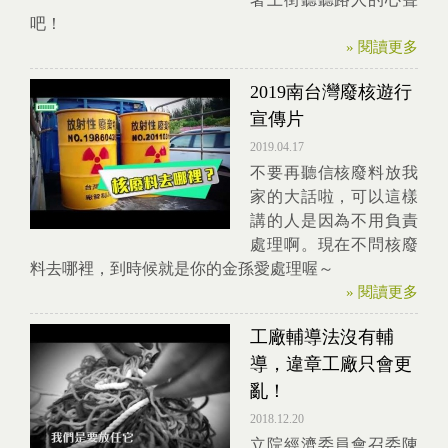
吧！
» 閱讀更多
2019南台灣廢核遊行
宣傳片
2019.04.17
不要再聽信核廢料放我
家的大話啦，可以這樣
講的人是因為不用負責
處理啊。現在不問核廢
料去哪裡，到時候就是你的金孫愛處理喔～
» 閱讀更多
工廠輔導法沒有輔
導，違章工廠只會更
亂！
2018.12.20
立院經濟委員會召委陳