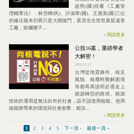
超明(國)排審《工廠管
理輔導法》，林岱樺(民)、許淑華(國)、王惠美(國)三位
的修法版本仍舊只是大開後門，甚至生生世世展延違章
工廠，留爛攤子...
» 閱讀更多
公投16案，重磅學者
大解密！
2018.11.23
台灣從地質條件、核災
風險、核廢料難解困境
等都再再說明必需走上
能源轉型的路徑。能源
技術的運用是無法自外於社會，該不該使用核能、使用
核能將帶來的環境與社會衝擊，都涉...
» 閱讀更多
1
2
3
4
5
下一頁 ›
最後一頁 »
頁面