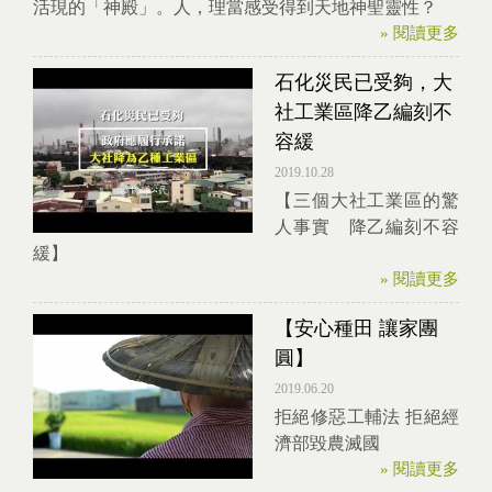
活現的「神殿」。人，理當感受得到天地神聖靈性？
» 閱讀更多
石化災民已受夠，大
社工業區降乙編刻不
容緩
2019.10.28
【三個大社工業區的驚
人事實 降乙編刻不容
緩】
» 閱讀更多
【安心種田 讓家團
圓】
2019.06.20
拒絕修惡工輔法 拒絕經
濟部毀農滅國
» 閱讀更多