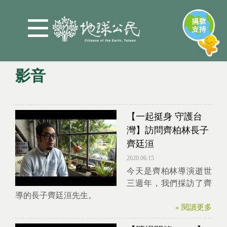
Jump to Main content
Jump to Navigation
影音
您在這裡
【一起挺身 守護台
灣】訪問齊柏林長子
齊廷洹
2020.06.15
今天是齊柏林導演逝世
三週年，我們採訪了齊
導的長子齊廷洹先生。
» 閱讀更多