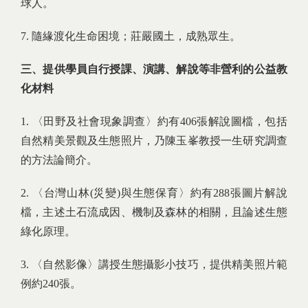
球人。
7. 隨緣渡化生命困境；莊嚴國土，成熟眾生。
三、提供學員自行授課、演講、解說等非營利的公益教
化材料
1. 〈田野及社會現象調查〉約有406張解說圖檔，包括
自然精美景觀及生態照片，乃陳玉峯教授一生研究調查
的方法論簡介。
2. 〈台灣山林(災變)與生態保育〉約有288張圖片解說
檔，主述土石流成因、機制及森林的相關，且論述生態
綠化原理。
3. 〈自然影像〉講授生態攝影小技巧，提供精美照片範
例約240張。