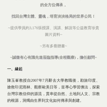
的全方位傳承，
找回台灣主體、靈魂，培育泱泱格局的世界公民！
~提供學員約3,176張授課、演講、解說等公益教育珍貴
圖片資料~
~另有多冊贈書~
~
誠徵有心有識先進蒞臨指導
(
全程觀察
)
，擔任顧問
~
一、緣起
陳玉峯教授自2007年7月辭去大學教職後，勘旅印度、
搶救印尼雨林、觀察歐美日等，並專心學習佛法，探索
台灣宗教信仰的源流，貫串從自然、土地到人文、宗教
的根源，洞燭由生界到文化如何傳承與創建。