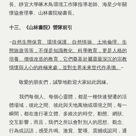
長、靜宜大學啄木鳥環境工作隊指導老師、海星少年關
懷協會理事、山林書院秘書長。
十三、《山林書院》營隊前引
~
自然生態保育、環境保護、自然情操、土地倫理、生
態旅遊等等，不僅是知識教化、科學教育，更是人格的
培養、價值改造的教育，它們奠基於屬靈最深沉的宗教
情懷與人心的終極來處，並對生界未來世代作承擔。
~
敬愛的朋友們，誠摯地歡迎大家結此因緣。
我們每個人、每個心靈體，都是一種快速變遷的活
體場域，彼此之間、彼此與天地萬物或環境之間，每一
瞬間，都在進行著立體、多維次的時空、動態、網狀、
交互影響，而且，我們之所以會對別人的思想、觀念、
行為或話語，感受共鳴、激賞、驚嘆、震撼或認同，通