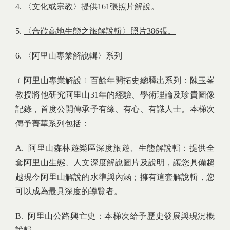
4. 〈文化或宗教〉提供161張照片解說。
5.
〈合歡高地生態之旅解說輯〉照片
386
張。
6. 〈阿里山專業解說輯〉系列
﹝阿里山專業解說﹞百餘年開拓史總釋出系列：陳玉峯
教授將他研究阿里山31年的經驗、學術理論及珍貴圖像
記錄，首度公開傳承予有緣、有心、有識人士。本梯次
傳予菁華系列包括：
A. 阿里山森林遊樂區深度旅遊、生態解說輯：提供全
套阿里山生態、人文深度解說圖片及說明，讓您具備超
越現今阿里山解說的水準與內涵；擁有這套解說輯，您
可以成為最具深度的導覽者。
B. 阿里山公路興亡史：本梯次給予歷史發展與現況概