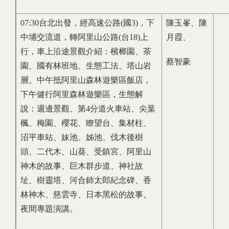
07:30台北出發，經高速公路(國3)，下
陳玉峯、陳
中埔交流道，轉阿里山公路(台18)上
月霞、
行，車上沿途景觀介紹：檳榔園、茶
蔡智豪
園、國有林班地、生態工法、塔山岩
層。中午抵阿里山森林遊樂區飯店，
下午健行阿里森林遊樂區，生態解
說：週邊景觀、第4分道火車站、尖葉
楓、梅園、櫻花、瞭望台、集材柱、
沼平車站、妹池、姊池、伐木後樹
頭、二代木、山葵、受鎮宮、阿里山
神木的故事、巨木群步道、神社故
址、樹靈塔、河合鈰太郎紀念碑、香
林神木、慈雲寺、日本黑松的故事。
夜間專題演講。