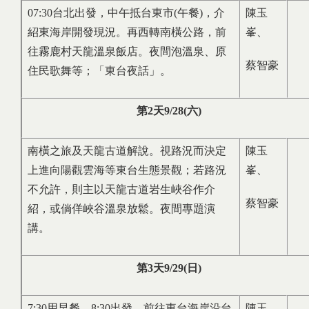
07:30台北出發，中午抵台東市(午餐)，介
陳玉
紹東海岸開發現況。再西轉南橫公路，前
峯、
往霧鹿村天龍溫泉飯店。夜間泡溫泉、原
蔡智豪
住民歌舞等；「東台夜話」。
第
2
天
9/28(
六
)
南橫之旅及天龍古道解說。視路況而決定
陳玉
上進向陽觀雲海等東台生態景觀；若路況
峯、
不允許，則主以天龍古道岩生峽谷作介
蔡智豪
紹，或倘佯峽谷溫泉放鬆。夜間專題演
講。
第
3
天
9/29(
日
)
7:30用早餐。8:30出發，前往東台海岸沿台
陳玉