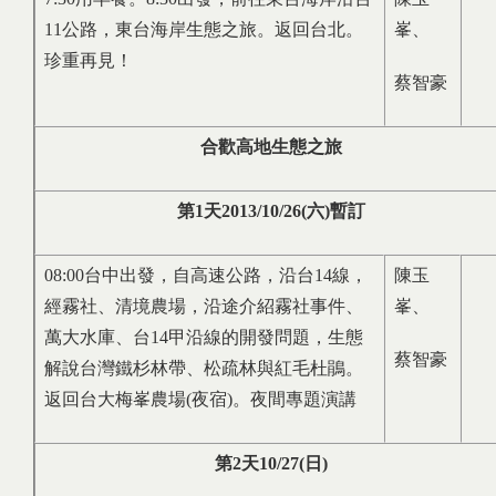
11公路，東台海岸生態之旅。返回台北。
峯、
珍重再見！
蔡智豪
合歡高地生態之旅
第
1
天
2013/10/26(
六
)
暫訂
08:00台中出發，自高速公路，沿台14線，
陳玉
經霧社、清境農場，沿途介紹霧社事件、
峯、
萬大水庫、台14甲沿線的開發問題，生態
蔡智豪
解說台灣鐵杉林帶、松疏林與紅毛杜鵑。
返回台大梅峯農場(夜宿)。夜間專題演講
第
2
天
10/27(
日
)