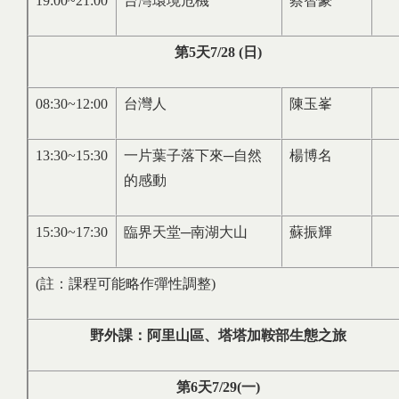
19:00~21:00
台灣環境危機
蔡智豪
第
5
天
7/28 (
日
)
08:30~12:00
台灣人
陳玉峯
13:30~15:30
一片葉子落下來─自然
楊博名
的感動
15:30~17:30
臨界天堂─南湖大山
蘇振輝
(註：課程可能略作彈性調整)
野外課：阿里山區、塔塔加鞍部生態之旅
第
6
天
7/29(
一
)