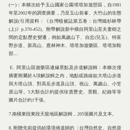
(一)：本梯次給予玉山國家公園塔塔加遊憩區，自1981
年至2002年的調查摘要，乃至玉山前峯、大竹山的生態
解說(引用資料：《台灣植被誌第五卷：台灣鐵杉林帶
(上)》p.370-452)。附帶解說新中橫自阿里山至夫妻樹之
間的定點歷史變遷，例如萬歲山下、自忠(兒玉)、特富
野步道、新高山、鹿林神木、塔塔加遊樂區、塔塔加鞍
部…
E. 阿里山區遊樂區邊緣景點及步道解說輯：本梯次僅
摘要附屬於A項解說輯之內，地點或路線如大塔山步道
與大塔山頂、對高岳步道及山頂、祝山、萬歲山、小笠
原山等。5大類合計約提供珍貴歷史、景觀、紀錄等等
圖片合計約1千張。
7.南橫東段東段天龍地區解說輯，205張圖片及文本。
8. 附贈先前提供給環境佈道師的〈台灣自然史、自然資