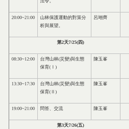
法令。
20:00~21:00
山林保護運動的對策分
呂翊齊
析與展望。
第
2
天
7/25(
四
)
08:30~12:00
台灣山林(災變)與生態
陳玉峯
保育(Ⅰ)
13:30~17:30
台灣山林(災變)與生態
陳玉峯
保育(Ⅱ)
19:00~21:00
問答、交流
陳玉峯
第
3
天
7/26(
五
)