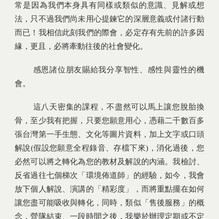
常是因為我們本身具有同樣或類似的意識、見解或想
法，只不過我們尚未用心提鍊它的深層意義或付諸行動
而已！我相信此刻我們的際會，必定存有先前的許多因
緣，更且，必將牽動往後的社會變化。
感恩諸位朋友賜給我分享智性、感性與靈性的機
會。
這八天密集的課程，不盡然可以馬上讓您脫胎換
骨，至少我有把握，只要您願意用心，憑藉二千數百多
張台灣第一手生態、文化等圖片資料，加上文字或口頭
解說(假設您願意全程錄音、存檔下來)，消化過後，您
必然可以將之轉化為您的教材及解說的內涵。我檢討、
反省過往七個梯次「環境佈道師」的經驗，如今，我會
放下個人解說、演講的「精彩度」，而將重點擺在如何
讓您盡可能吸收與轉化，同時，類似「售後服務」的概
念，營隊結束、一段時間之後，我樂於辦理定期或不定