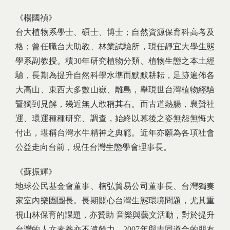
《楊國禎》
台大植物系學士、碩士、博士；自然資源保育科高考及
格；曾任職台大助教、林業試驗所，現任靜宜大學生態
學系副教授。積30年研究植物分類、植物生態之本土經
驗，長期為提升自然科學水準而默默耕耘，足跡遍佈各
大高山、東西大多數山嶽、離島，舉現世台灣植物經驗
暨獨到見解，幾近無人敢稱其右。而古道熱腸，襄贊社
運、環運種種研究、調查，始終以幕後之姿無怨無悔大
付出，堪稱台灣水牛精神之典範。近年亦願為各項社會
公益走向台前，現任台灣生態學會理事長。
《蘇振輝》
地球公民基金會董事、楠弘貿易公司董事長、台灣獨奏
家室內樂團團長。長期關心台灣生態環境問題，尤其重
視山林保育的課題，亦贊助 音樂與藝文活動，對於提升
台灣的人文素養亦不遺餘力。2007年與志同道合的朋友