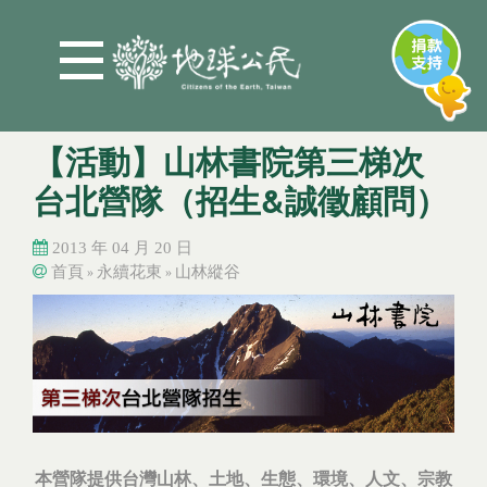
Jump to Main content
Jump to Navigation
【活動】山林書院第三梯次
台北營隊（招生&誠徵顧問）
2013 年 04 月 20 日
首頁
永續花東
山林縱谷
»
»
您在這裡
您在這裡
本營隊提供台灣山林、土地、生態、環境、人文、宗教