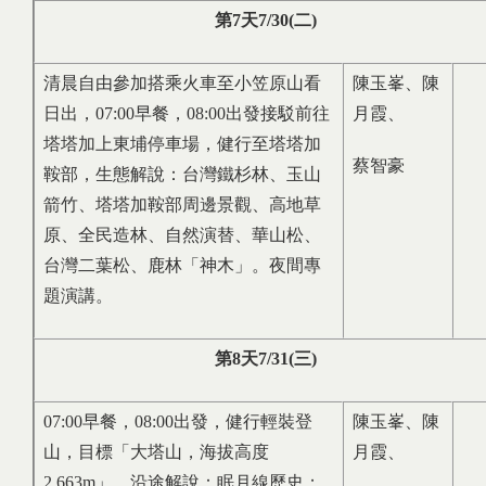
第
7
天
7/30(
二
)
清晨自由參加搭乘火車至小笠原山看
陳玉峯、陳
日出，07:00早餐，08:00出發接駁前往
月霞、
塔塔加上東埔停車場，健行至塔塔加
蔡智豪
鞍部，生態解說：台灣鐵杉林、玉山
箭竹、塔塔加鞍部周邊景觀、高地草
原、全民造林、自然演替、華山松、
台灣二葉松、鹿林「神木」。夜間專
題演講。
第
8
天
7/31(
三
)
07:00早餐，08:00出發，健行輕裝登
陳玉峯、陳
山，目標「大塔山，海拔高度
月霞、
2,663m」。沿途解說：眠月線歷史；