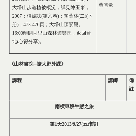
蔡智豪
大塔山步道植被概況，詳見陳玉峯，
2007；植被誌(第六卷)：闊葉林(二)(下
册)，473-476頁；大塔山頂景觀。
16:00離開阿里山森林遊樂區，返回台
北(心得分享)。
《山林書院
─
擴大野外課》
課程
講師
備
註
南橫東段生態之旅
第
1
天
2013/9/27(
五
)
暫訂