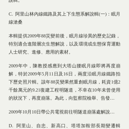
說輯。
C. 阿里山林內線鐵路及其上下生態系解說輯(一)：眠月
線滄桑
本輯提供2009年88災變前後，眠月線珍異的歷史記錄，
特別適合進階層次生態解說，以及環境或生態保育運動
人士研究、進修、應用的素材。
2009年中，陳教授感應到大塔山腰眠月線即將再度崩
解，特於2009年5月11日及16日，兩度沿眠月線鐵路拍
下歷史照片輯。該年88災變果然重創眠月線，耗資1億2
千餘萬元的9.21復建工程明隧道，不幸在10年未曾使用
的狀況下，再度崩落。為此，向監察院檢舉、告發…
2009年10月10日帶公共電視前往明隧道崩落處解說…
D. 阿里山、自忠、新高口、塔塔加鞍部長期變遷輯