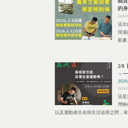
義賣
的身
2026/0
這次
現場
新書
2/
－一
20
2026/0
這是
灣兩
以及運動者生命與生活追尋之間，來