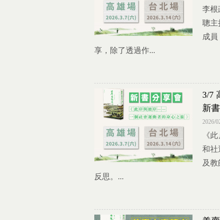
李根
聰主
成員
享，除了透過作...
3/
新書
2026/0
《此
和社
及教
反思。...