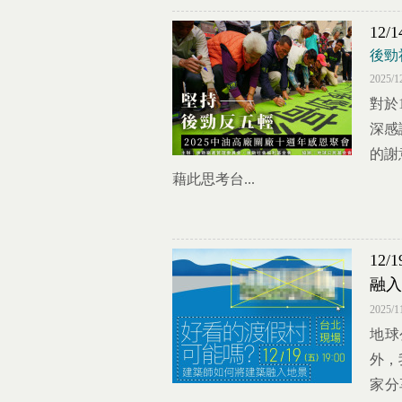
12
後勁
2025/1
對於
深感
的謝
藉此思考台...
12
融入
2025/1
地球
外，
家分