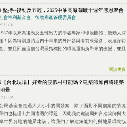
/14 堅持--後勁反五輕，2025中油高廠關廠十週年感恩聚會
社會福利基金會、後勁廟產管理委員會
2/05 14:31
1987年以來為後勁反五輕出力的學者專家和環境團體，後勁人深
謝！因為特別邀請近四十年來的外部參與者前來聚會，表達深切
意。並且回顧這個台灣最指標性的環境運動所帶來的改變，並且
閱讀更多
/19【台北現場】好看的渡假村可能嗎？建築師如何將建築
地景
1/28 14:25
公民基金會走過大大小小的開發案，除了面對不同個案的情境
我們也梳理出共同遭遇的課題，因此我們邀請周知言建築師與大
享世界各地的地景建築，讓我們了解建築能如何與地景環境協