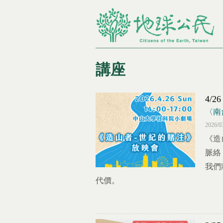
講座
4/
您在這裡
〈南
2026/0
《造
脈絡
我們
代價。