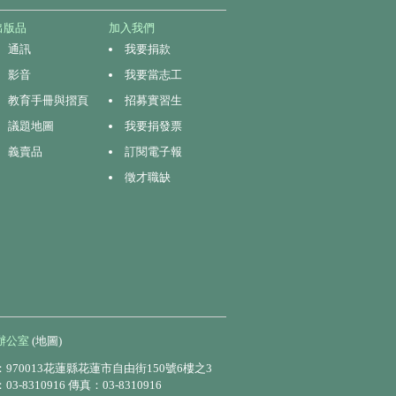
出版品
加入我們
通訊
我要捐款
影音
我要當志工
教育手冊與摺頁
招募實習生
議題地圖
我要捐發票
義賣品
訂閱電子報
徵才職缺
辦公室
(地圖)
970013花蓮縣花蓮市自由街150號6樓之3
3-8310916 傳真：03-8310916