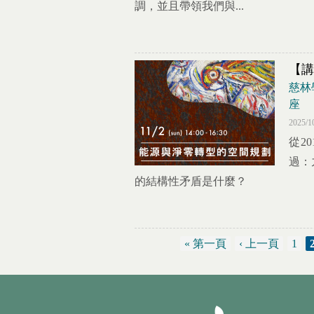
調，並且帶領我們與...
【講
慈林
座
2025/1
從2
過：
的結構性矛盾是什麼？
« 第一頁
‹ 上一頁
1
頁面