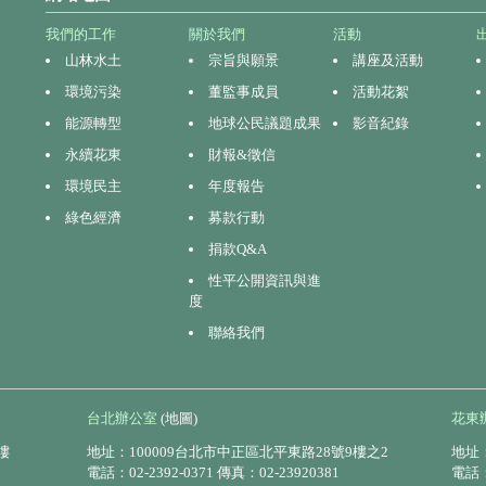
我們的工作
關於我們
活動
山林水土
宗旨與願景
講座及活動
環境污染
董監事成員
活動花絮
能源轉型
地球公民議題成果
影音紀錄
永續花東
財報&徵信
環境民主
年度報告
綠色經濟
募款行動
捐款Q&A
性平公開資訊與進
度
聯絡我們
台北辦公室
(地圖)
花東
樓
地址：100009台北市中正區北平東路28號9樓之2
地址：
電話：02-2392-0371 傳真：02-23920381
電話：0