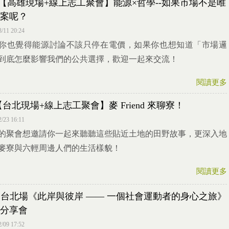
25【高雄現場+線上志工聚會】能源×哲學--如果市場不是唯
案呢？
3/11 20:24
你也覺得能源討論不該只停在電價，如果你也想知道「市場邏
到底怎麼影響我們的公共選擇，歡迎一起來交流！
閱讀更多
6【台北現場+線上志工聚會】麥 Friend 來聊寮！
2/23 16:11
的聚會想邀請你一起來聽聽這些貼近土地的田野故事，更深入地
麥寮與六輕周邊人們的生活樣貌！
閱讀更多
14 台北場《此岸與彼岸 —— 一個社會運動者的身心之旅》
分享會
2/09 17:52