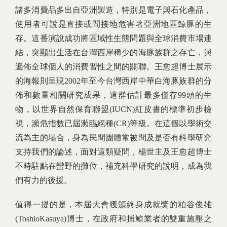
諸多消費品多出自亞洲製造，特別是電子與石化產品，
使用者可說是直接或間接地危害著亞洲地區鯨豚的生
存。這番演說成功將區域性生態問題與全球消費市場連
結，突顯出生活在台灣西岸稀少的海豚族群之存亡，與
遍佈全球個人的消費習性之間的關聯。王愈超博士展示
的海報則呈現2002年至今台灣西岸中華白海豚族群的分
佈和數量相關研究成果，這群估計最多僅存99頭的生
物，以世界自然保育聯盟(IUCN)紅皮書的標準初步檢
視，瀕危指數已屆瀕臨絕種(CR)等級。在這個以學術交
流為主的場合，身為民間團體常被問及是否有科學研究
支持我們的論述，面對這類疑問，楊世主及王愈超博士
不時駐點在蠻野的攤位，補充科學研究的說明，成為我
們有力的後援。
值得一提的是，本屆大會獲頒終身成就獎的粕谷俊雄
(ToshioKasuya)博士，在政府和捕鯨業者的雙重施壓之