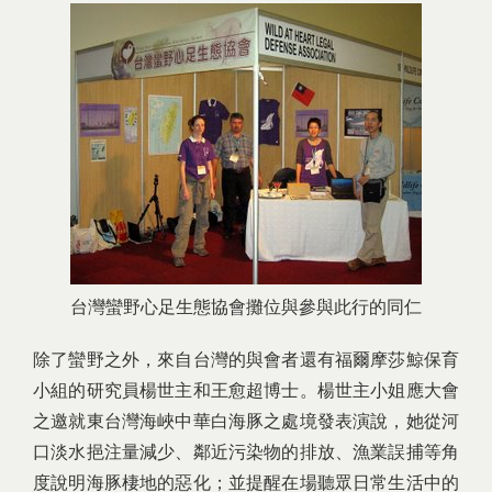
台灣蠻野心足生態協會攤位與參與此行的同仁
除了蠻野之外，來自台灣的與會者還有福爾摩莎鯨保育
小組的研究員楊世主和王愈超博士。楊世主小姐應大會
之邀就東台灣海峽中華白海豚之處境發表演說，她從河
口淡水挹注量減少、鄰近污染物的排放、漁業誤捕等角
度說明海豚棲地的惡化；並提醒在場聽眾日常生活中的