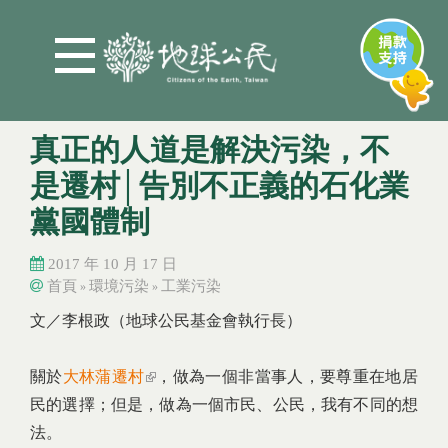
Jump to Main content
Jump to Navigation
真正的人道是解決污染，不
是遷村│告別不正義的石化業
黨國體制
2017 年 10 月 17 日
首頁
環境污染
工業污染
»
»
您在這裡
您在這裡
文／李根政（地球公民基金會執行長）
關於
大林蒲遷村
(link is external)
，做為一個非當事人，要尊重在地居
民的選擇；但是，做為一個市民、公民，我有不同的想
法。