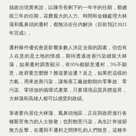
就政治現實來說，以陳市長剩下約一年半的任期，蔡總
統三年的任期，花費龐大的人力、時間和金錢處理大林
蒲和鳳鼻頭的遷村，都無法在任內解決（目前預計2021
年完成）。
遷村條件優劣會是影響多數人決定去留的因素，但也有
人在意的是土地的情感，期待透過改善污染續留大林
蒲，如果遷村調查顯示，有95%都願意遷村，5%不願
意，政府要怎麼辦？難道要迫遷？反之，如果把這樣的
力氣，用來改善污染，讓每座工廠啟動朝向零事故、零
污染、零排放的循環式產業，只要環境品質具體提昇，
大林蒲和高雄人都可以感受到政績。
筆者要向居住大林蒲、鳳鼻頭地區，正在與政府進行各
種艱苦角力的人士致敬；也對飽受污染，為生計奔波卻
無力反擊，在遷與不遷村之間掙扎的人們致意，這種辛