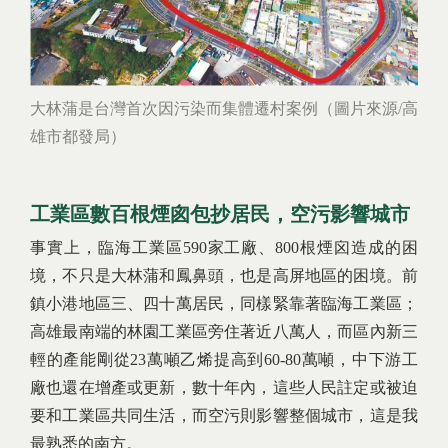
大林蒲是台灣首次因污染而集體遷村案例（圖片來源/高
雄市都發局）
工業區數百根煙囪包抄居民，空污影響城市
事實上，臨海工業區590家工廠、800根煙囟造成的困
境，不只是大林蒲和鳳鼻頭，也是高屏地區的困境。前
鎮小港地區三、四十萬居民，同樣緊靠著臨海工業區；
高雄最南端的林園工業區旁住著近八萬人，而區內新三
輕的產能剛從23萬噸乙烯提高到60-80萬噸，中下游工
廠也還在增產或更新，數十年內，這些人民註定或被迫
要和工業區共同生活，而空污則影響整個城市，這是我
最熟悉的南方。