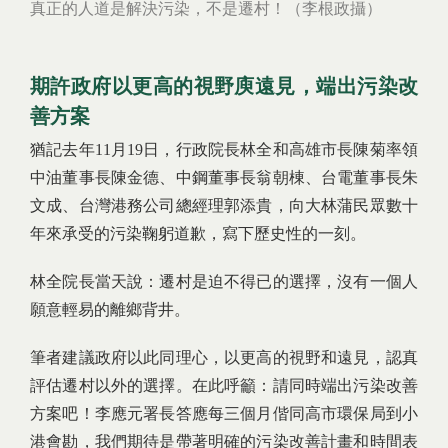
真正的人道是解決污染，不是遷村！（李根政攝）
期許政府以更高的視野庾遠見，端出污染改
善方案
猶記去年11月19日，行政院長林全和高雄市長陳菊率領
中油董事長陳金德、中鋼董事長翁朝棟、台電董事長朱
文成、台灣港務公司總經理郭添貴，向大林蒲民眾數十
年來承受的污染鞠躬道歉，寫下歷史性的一刻。
林全院長當天說：遷村是迫不得已的選擇，沒有一個人
願意輕易的離鄉背井。
筆者建議政府以此同理心，以更高的視野和遠見，認真
評估遷村以外的選擇。在此呼籲：請同時端出污染改善
方案吧！李應元署長答應每三個月偕同高市環保局到小
港會勘，我們期待是帶著明確的污染改善計畫和時間表