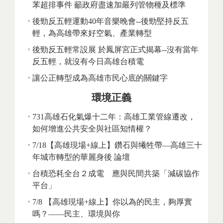
苯超排事件 籲政府盡速加嚴列管物種及標準
後勁反五輕運動40年音樂晚會--後勁堅持反五
輕，為高雄帶來好空氣、產業轉型
後勁反五輕常設展 於鳳屏宮正式揭幕--沒有當年
反五輕，就沒有今日高雄台積電
讓公正轉型成為高雄市民心底的關鍵字
環境正義
731高雄石化氣爆十二年：高雄工業管線遷改，
如何增進公共安全與社區知情權？
7/18【高雄現場+線上】鑽石與犧牲帶—高雄三十
年城市轉型的華麗身後 論壇
台積恐耗全台２成電 應與民間共築「減碳協作
平台」
7/8 【高雄現場+線上】你以為的民主，夠厚實
嗎？——民主、環境與你