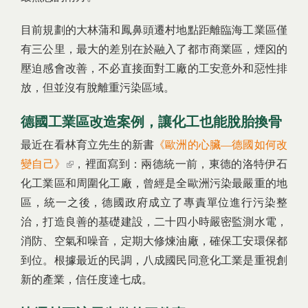
目前規劃的大林蒲和鳳鼻頭遷村地點距離臨海工業區僅
有三公里，最大的差別在於融入了都市商業區，煙囟的
壓迫感會改善，不必直接面對工廠的工安意外和惡性排
放，但並沒有脫離重污染區域。
德國工業區改造案例，讓化工也能脫胎換骨
最近在看林育立先生的新書
《歐洲的心臟—德國如何改
變自己》
(link is external)
，裡面寫到：兩德統一前，東德的洛特伊石
化工業區和周圍化工廠，曾經是全歐洲污染最嚴重的地
區，統一之後，德國政府成立了專責單位進行污染整
治，打造良善的基礎建設，二十四小時嚴密監測水電，
消防、空氣和噪音，定期大修煉油廠，確保工安環保都
到位。根據最近的民調，八成國民同意化工業是重視創
新的產業，信任度達七成。