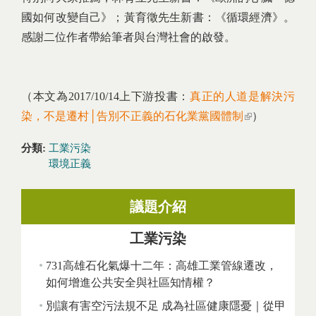
國如何改變自己》；黃育徵先生新書：《循環經濟》。
感謝二位作者帶給筆者與台灣社會的啟發。
（本文為2017/10/14上下游投書：
真正的人道是解決污
染，不是遷村│告別不正義的石化業黨國體制
(link is
）
external)
分類:
工業污染
環境正義
議題介紹
工業污染
731高雄石化氣爆十二年：高雄工業管線遷改，
如何增進公共安全與社區知情權？
別讓有害空污法規不足 成為社區健康隱憂｜從甲