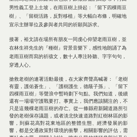
男性義工登上土坡，在雨豆樹上掛起：「留下四棵雨豆
樹」、「留樹活路，反對移植」等大幅白布條，明確地
宣示主辦單位及參與者共同的祈願與訴求。
接著，裕文請在場所有朋友一同虔心仰望老雨豆樹，並
在林生祥先生的『種樹』背景音樂下，感性地朗誦了為
老雨豆樹而寫的祈禱文
，數十人專注聆聽、字字句句，
穿透人心。
搶救老樹的連署活動最後，在大家齊聲高喊著：「老樹
有靈，護佑蒼生」、「護樹護生，德蔭子孫」、「留下
四棵雨豆樹」等聲浪中暫時劃下句點。我們知道，後續
還有一場場守護戰要打。事實上，我們應該關注的，不
只是這幾棵老雨豆樹的存亡。從一條縣府新闢道路所引
發的老樹保存議題，或者淡北快速道路對紅樹林區的影
響，到蘇花高對花東地區的整體生態、經濟發展的影
響，都是交通政策對環境的衝擊，相關影響的評估，需