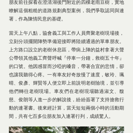
朋友前往探看在澄清湖後門附近的四棵老雨豆樹，實地
瞭解這個粗糙的道路規劃典型案例，我們爭取認同與連
署，作為陳情民意的基礎。
當天上午八點，協會義工與工作人員齊聚老樹現場後，
立刻分頭擺開陣勢準備迎接即將陸續通過的單車朋友。
上方路口設立的老樹休息區，帶病上陣的益村拿著大聲
公帶領其他義工齊聲呼喊『停車一分鐘，救樹五十年』
的口號。他因感冒而沙啞的嗓音，帶著合宜的悲情，卻
也讓我聽得心疼。一有車友好奇放慢了速度，敏玲、珮
晴、俊彥、輝賢等人便立即上前說明老樹險境，並引導
他們轉往老樹現場。車友們在老樹現場聽過淑文、馥
慈、俊朗等人進一步的解說後，紛紛簽署了支持搶救行
動的連署書。後來經計算，當天短短兩個小時的活動期
間，共有七百多位朋友加入連署行列，成績驚人。