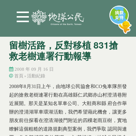
Jump to Main content
Jump to Navigation
留樹活路，反對移植 831搶
救老樹連署行動報導
2008 年 09 月 16 日
首頁
活動紀錄
»
您在這裡
您在這裡
2008年8月31日上午，由地球公民協會和CO兔車隊所發
起的搶救老樹連署行動在高雄縣仁武鄉赤山村澄清巷附
近展開。那天是某知名單車公司、大鞋商和縣 府合作舉
辦的澄清湖單車環湖活動，我們希望藉此機會，讓更多
朋友前往探看在澄清湖後門附近的四棵老雨豆樹，實地
瞭解這個粗糙的道路規劃典型案例，我們爭取 認同與連