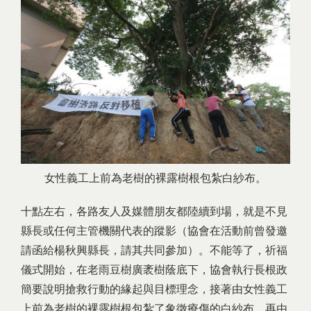
女性義工上前為老樹的裸露樹根包紮白紗布。
十點左右，各路友人及媒體朋友都陸續到場，就是不見
縣長或任何主管機關代表的蹤影（協會在活動前曾發邀
請函給楊秋興縣長，請其共同參加）。不能等了，祈福
儀式開始，在老雨豆樹廣袤樹蔭底下，協會執行長根政
簡要說明搶救行動的緣起與目標理念，接著由女性義工
上前為老樹的裸露樹根包紮了象徵療傷的白紗布，再由