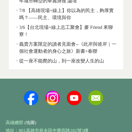
年城市轉型的華麗身後 論壇
7/8 【高雄現場+線上】你以為的民主，夠厚實
嗎？——民主、環境與你
3/6【台北現場+線上志工聚會】麥 Friend 來聊
寮！
義賣方案限定的讀者見面會--《此岸與彼岸｜一
個社會運動者的身心之旅》新書+春聯
從一座不能爬的山，到一座改變人生的山
高雄總部
(地圖)
地址：801高雄市前金區中華四路282號5樓