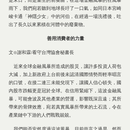
是末日，而是重生的前奏曲；在這場金融風暴的狂風暴
雨下，我們宛若聽到地球長吁了一口氣，如同日本宮崎
峻卡通「神隱少女」中的河伯，在經過一場洗禮後，吐
出了長久以來累積在河體中的廢棄物。
善用消費者的力量
文⊙謝和霖/看守台灣協會秘書長
近來全球金融風暴所造成的股災，讓許多投資人荷包
大減，加上新政府上台前後未認清國際情勢而輕率唱言
的口號，在接二連三未能兌現下，讓國人信心頓失，國
內股市跌幅更是冠於全球。在信用緊縮下，這波金融風
暴，可能會波及其他產業的營運，影響既深且遠；其所
帶來的骨牌效應，宛若真實風暴所帶來的土石流，令在
產業鏈中下游的人們戰戰兢兢。
我們能否安然度過這波風暴，目前尚言之過早，然而