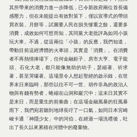
其所帶來的消費力進一步降低，已令新政府兩位首長備
感壓力，但在未能提出有效對策下，僅以宣導式的帶頭
買衣裝、月餅等，試圖要人民在損失慘重之餘，還要多
消費，成效如何可想而知，其同黨大老批評為如同小孩
玩大車。不過，從這兩位「小孩」的反應，我們知道，
帶動目前這經濟體的火車頭，其實是「消費」。在消費
者不再熱情捧場下，任何金融鉅子、房市大亨、電子龍
頭、石化大老，都只能像無助的幼子，瑟縮著、祈求
著，甚至哭嚎著。這場景令人想起聖經的啟示錄，在世
界末日來臨時，那些以往不可一世、胡作非為的政治人
物與有錢有勢者，蜷縮在山洞和巖穴中；這末日其實不
是末日，而是重生的前奏曲；在這場金融風暴的狂風暴
雨下，我們宛若聽到地球長吁了一口氣，如同日本宮崎
峻卡通「神隱少女」中的河伯，在經過一場洗禮後，吐
出了長久以來累積在河體中的廢棄物。