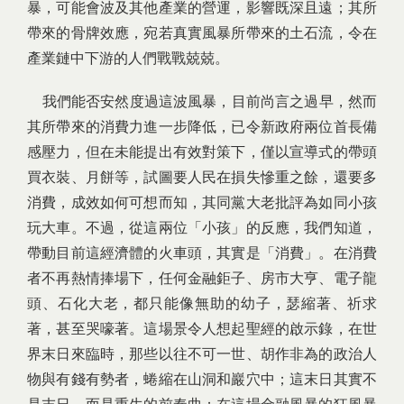
暴，可能會波及其他產業的營運，影響既深且遠；其所
帶來的骨牌效應，宛若真實風暴所帶來的土石流，令在
產業鏈中下游的人們戰戰兢兢。
我們能否安然度過這波風暴，目前尚言之過早，然而
其所帶來的消費力進一步降低，已令新政府兩位首長備
感壓力，但在未能提出有效對策下，僅以宣導式的帶頭
買衣裝、月餅等，試圖要人民在損失慘重之餘，還要多
消費，成效如何可想而知，其同黨大老批評為如同小孩
玩大車。不過，從這兩位「小孩」的反應，我們知道，
帶動目前這經濟體的火車頭，其實是「消費」。在消費
者不再熱情捧場下，任何金融鉅子、房市大亨、電子龍
頭、石化大老，都只能像無助的幼子，瑟縮著、祈求
著，甚至哭嚎著。這場景令人想起聖經的啟示錄，在世
界末日來臨時，那些以往不可一世、胡作非為的政治人
物與有錢有勢者，蜷縮在山洞和巖穴中；這末日其實不