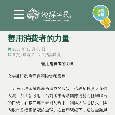
Jump to Main content
Jump to Navigation
善用消費者的力量
2008 年 12 月 03 日
首頁
環境民主
生活與環境
»
»
您在這裡
您在這裡
善用消費者的力量
文⊙謝和霖/看守台灣協會秘書長
近來全球金融風暴所造成的股災，讓許多投資人荷包
大減，加上新政府上台前後未認清國際情勢而輕率唱言
的口號，在接二連三未能兌現下，讓國人信心頓失，國
內股市跌幅更是冠於全球。在信用緊縮下，這波金融風