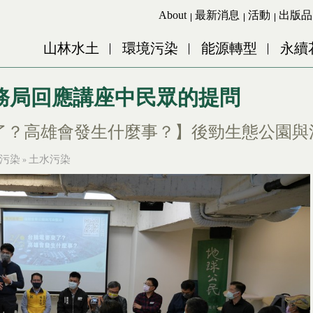
Jump to Main content
Jump to Navigation
About
最新消息
活動
出版品
山林水土
環境污染
能源轉型
永續
務局回應講座中民眾的提問
電要來了？高雄會發生什麼事？】後勁生態公園
污染
土水污染
»