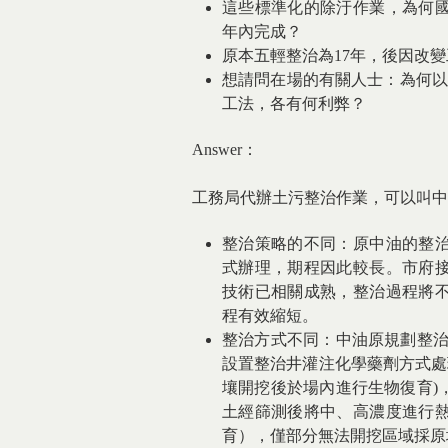
這些標準化的除汙作業，為何國
年內完成？
原本五輕整治為17年，後因改
想請問在場的有關人士：為何以
工法，各有何利弊？
Answer：
工務局代辦土污整治作業，可以叫中
整治策略的不同：原中油的整治
式辦理，期程因此較長。市府
技術已相關成熟，整治過程將
程有效縮短。
整治方式不同：中油原規劃整治
設置整治井灌注化學藥劑方式處
壤開挖後於場內進行生物復育)
土經篩測後將中、高濃度進行
育），僅部分無法開挖區域採原