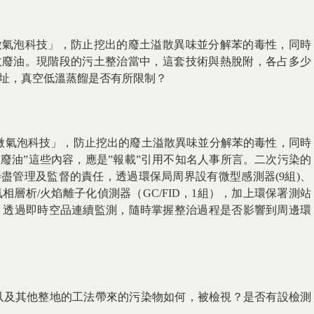
微氣泡科技」，防止挖出的廢土溢散異味並分解苯的毒性，同時
收廢油。現階段的污土整治當中，這套技術與熱脫附，各占多少
址，真空低溫蒸餾是否有所限制？
微氣泡科技」，防止挖出的廢土溢散異味並分解苯的毒性，同時
廢油”這些內容，應是”報載”引用不知名人事所言。二次污染的
盡管理及監督的責任，透過環保局周界設有微型感測器(9組)、
氣相層析/火焰離子化偵測器（GC/FID，1組），加上環保署測站
)，透過即時空品連續監測，隨時掌握整治過程是否影響到周邊環
以及其他整地的工法帶來的污染物如何，被檢視？是否有設檢測