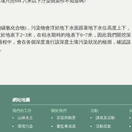
壤只挖6M 六米以下汙染就裝作不知道嗎?
(總碳氫化合物)，污染物會浮於地下水面跟著地下水位高度上下，
於地表下2~3米，在枯水期時約地表下6~7米，因此我們開挖深
過程中，會在各個深度進行該深度土壤污染狀況的檢測，確認該
。
網站地圖
我們的工作
關於我們
活動
山林水土
宗旨與願景
講座及活動
環境污染
董監事成員
活動花絮