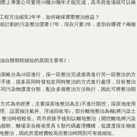
際上專業公司要用10幾20幾年才能完成，高市府進場就可以兩
變工程方法縮至2年半，如何確保實際整治效益？
前計劃的污染整治需要17年，現在只要2年，差別在哪裡？兩種
油自辦期程縮短的原因主要有2：
策略分為18區進行，採一區整治完成後再進行另一區整治的方
接手後，採多區同時發包並同時整治的方式進行處理，目前整治
不同污染物濃度分類，配合多個整治方法執行，因此可將整治期
方式為求經濟，主要採原地整治為主(不進行開挖，採原地使用
理、設置抽注氣井、浮油回收等)，部分離地整治為輔(將污染土
，整治時程較長。而市府接手後則以離地整治（開挖離地將污染
熱脫附、離場至合格收受具Ｓ類代碼處理機構，低濃度採生物復
地整治，因此所需經費較高但整治時間則可有效縮短。