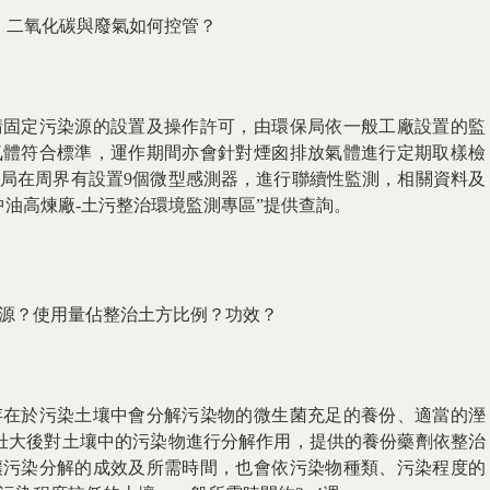
5、二氧化碳與廢氣如何控管？
請固定污染源的設置及操作許可，由環保局依一般工廠設置的監
氣體符合標準，運作期間亦會針對煙囪排放氣體進行定期取樣檢
局在周界有設置9個微型感測器，進行聯續性監測，相關資料及
中油高煉廠-土污整治環境監測專區”提供查詢。
.來源？使用量佔整治土方比例？功效？
存在於污染土壤中會分解污染物的微生菌充足的養份、適當的溼
養壯大後對土壤中的污染物進行分解作用，提供的養份藥劑依整治
壤污染分解的成效及所需時間，也會依污染物種類、污染程度的