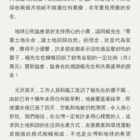
採收兩個月前絕不噴灑任何農藥，非常重視用藥的安
全。
地球公民協會基於支持用心的小農，認同楊先生『尊
重土地生命，讓土地回歸自然』的理念，於是代為宣
傳，獲得不少迴響，許多朋友都表示沒吃過這麼好吃的
棗子，楊先生也慷慨回捐了銷售金額的一定比例（共2
萬元）贊助協會，協會在此感謝楊先生和共襄盛舉的朋
友！
元旦當天，工作人員和義工造訪了楊先生的棗子園，
由於已有十幾年未用任何殺草劑，地被覆蓋著綠草，即
使灑水後已過了四天，空氣和地被仍然溼潤，令人身心
舒坦。我們相信，在台灣一定有許多用心樸實的人，追
求與土地和諧的生活與生產方式，友善農業與環境運動
若能循此模式相輔相成，不也是台灣和地球的希望