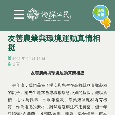
Jump to Main content
Jump to Navigation
友善農業與環境運動真情相
挺
2009 年 04 月 17 日
首頁
您在這裡
您在這裡
友善農業與環境運動真情相挺
去年底，我們品嘗了楊安和先生在高雄縣燕巢鄉栽種
的棗子。楊先生是本會專職楊馥慈小姐的叔叔，他以酒
糟、毛豆為氮肥，五穀雜糧殼、漢藥殘餘乾材為有機
質，作為堆肥的素材，雖然還沒辦法不用農藥，但一年
只噴灑4次農藥，以預防刺馬、芽蟲、果食蠅等，而在