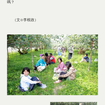
嗎？
（文⊙李根政）