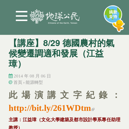
Jump to Main content
Jump to Navigation
【講座】8/29 德國農村的氣
候變遷調適和發展（江益
璋）
2014 年 08 月 06 日
首頁
能源轉型
»
您在這裡
您在這裡
此場演講文字紀錄：
(link is external)
http://bit.ly/261WDtm
主講：江益璋（文化大學建築及都市設計學系專任助理
教授）