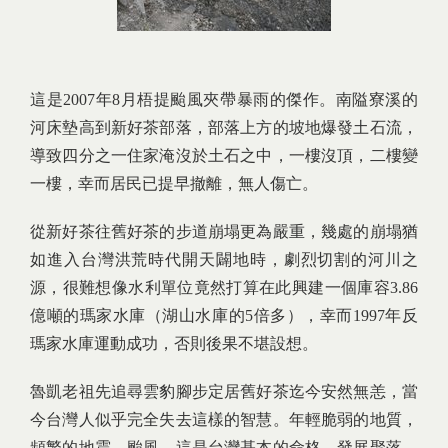
這是2007年8月梧提颱風夾帶暴雨的傑作。南隘寮溪的
河床墊高到新好茶部落，部落上方的坡地爆發土石流，
導致四分之一住家淹沒於土石之中，一樓沒頂，二樓變
一樓，幸而居民已提早撤離，無人傷亡。
從新好茶往舊好茶的步道崩塌更為嚴重，幾處的崩塌猶
如進入台灣洪荒時代開天闢地時，劇烈切割的河川之
源，很難想像水利單位竟然打算在此興建一個庫容3.86
億噸的瑪家水庫（湖山水庫的5倍多），幸而1997年反
瑪家水庫運動成功，否則後果不堪設想。
魯凱老祖先追尋雲豹腳步定居舊好茶迄今安然無恙，當
今台灣人似乎完全失去這樣的智慧。年輕脆弱的地質，
頻繁的地震、颱風，這是台灣基本的命格，發展聚落、