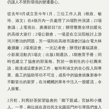
仍讓人不禁對環境的變遷憂心。
從去年9月成立至今年1月，三位工作人員（根政、敏
玲、淑文）在4個月內一共處理了26場對外演講；23場
會議；上電視台、廣播節目7次；辦理響應全球抗暖化
的高雄大遊行；2場公聽會，一場是在立法院檢討上游
河川整治的問題，另一場則在高雄市議會討論台電大林
廠擴廠；2場座談會、一次記者會；辦理好書福講座、
小影展活動共5場次；出版1期通訊，1期教育手冊；同
時也建立了協會的部落格。對於一個初生的小社團來
說，能達成這麼多的工作，敏玲和淑文的全心投入與專
業、義工的協助等功不可沒，成長中的協會就像新春中
不斷冒出的新芽，在冷颼颼的寒冬中注入一股暖流，令
人振奮。
2月初，到舊好茶探望協會的「鄉下親戚」官姊和小獵
人。一早，兩位就在原住民文化園區門外引導我們進入