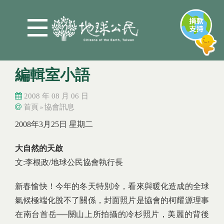
Jump to Main content
Jump to Navigation
編輯室小語
2008 年 08 月 06 日
首頁
協會訊息
»
您在這裡
您在這裡
2008年3月25日 星期二
大自然的天啟
文:李根政/地球公民協會執行長
新春愉快！今年的冬天特別冷，看來與暖化造成的全球
氣候極端化脫不了關係，封面照片是協會的柯耀源理事
在南台首岳──關山上所拍攝的冷杉照片，美麗的背後