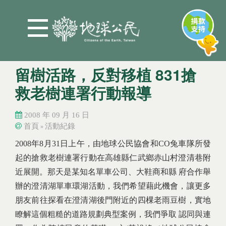
Jump to Main content
Jump to Navigation
留樹活路，反對移植 831搶
救老樹連署行動報導
2008 年 09 月 16 日
首頁
活動紀錄
»
您在這裡
您在這裡
2008年8月31日上午，由地球公民協會和CO兔車隊所發
起的搶救老樹連署行動在高雄縣仁武鄉赤山村澄清巷附
近展開。那天是某知名單車公司、大鞋商和縣 府合作舉
辦的澄清湖單車環湖活動，我們希望藉此機會，讓更多
朋友前往探看在澄清湖後門附近的四棵老雨豆樹，實地
瞭解這個粗糙的道路規劃典型案例，我們爭取 認同與連