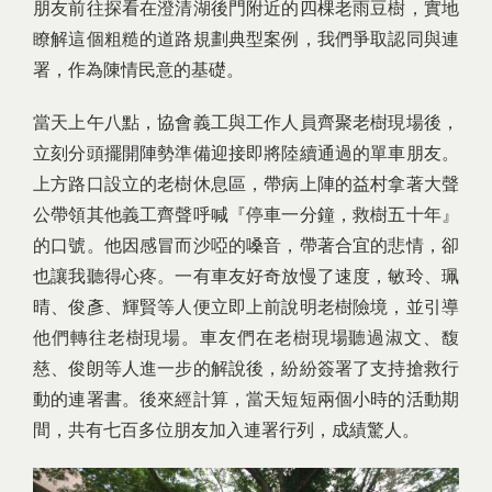
朋友前往探看在澄清湖後門附近的四棵老雨豆樹，實地
瞭解這個粗糙的道路規劃典型案例，我們爭取認同與連
署，作為陳情民意的基礎。
當天上午八點，協會義工與工作人員齊聚老樹現場後，
立刻分頭擺開陣勢準備迎接即將陸續通過的單車朋友。
上方路口設立的老樹休息區，帶病上陣的益村拿著大聲
公帶領其他義工齊聲呼喊『停車一分鐘，救樹五十年』
的口號。他因感冒而沙啞的嗓音，帶著合宜的悲情，卻
也讓我聽得心疼。一有車友好奇放慢了速度，敏玲、珮
晴、俊彥、輝賢等人便立即上前說明老樹險境，並引導
他們轉往老樹現場。車友們在老樹現場聽過淑文、馥
慈、俊朗等人進一步的解說後，紛紛簽署了支持搶救行
動的連署書。後來經計算，當天短短兩個小時的活動期
間，共有七百多位朋友加入連署行列，成績驚人。