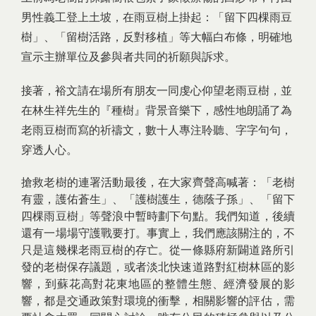
男性義工登上土坡，在雨豆樹上掛起：「留下四棵雨豆
樹」、「留樹活路，反對移植」等大幅白布條，明確地
宣示主辦單位及參與者共同的祈願與訴求。
接著，裕文請在場所有朋友一同虔心仰望老雨豆樹，並
在林生祥先生的『種樹』背景音樂下，感性地朗誦了為
老雨豆樹而寫的祈禱文
，數十人專注聆聽、字字句句，
穿透人心。
搶救老樹的連署活動最後，在大家齊聲高喊著：「老樹
有靈，護佑蒼生」、「護樹護生，德蔭子孫」、「留下
四棵雨豆樹」等聲浪中暫時劃下句點。我們知道，後續
還有一場場守護戰要打。事實上，我們應該關注的，不
只是這幾棵老雨豆樹的存亡。從一條縣府新闢道路所引
發的老樹保存議題，或者淡北快速道路對紅樹林區的影
響，到蘇花高對花東地區的整體生態、經濟發展的影
響，都是交通政策對環境的衝擊，相關影響的評估，需