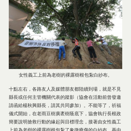
女性義工上前為老樹的裸露樹根包紮白紗布。
十點左右，各路友人及媒體朋友都陸續到場，就是不見
縣長或任何主管機關代表的蹤影（協會在活動前曾發邀
請函給楊秋興縣長，請其共同參加）。不能等了，祈福
儀式開始，在老雨豆樹廣袤樹蔭底下，協會執行長根政
簡要說明搶救行動的緣起與目標理念，接著由女性義工
上前為老樹的裸露樹根包紮了象徵療傷的白紗布，再由