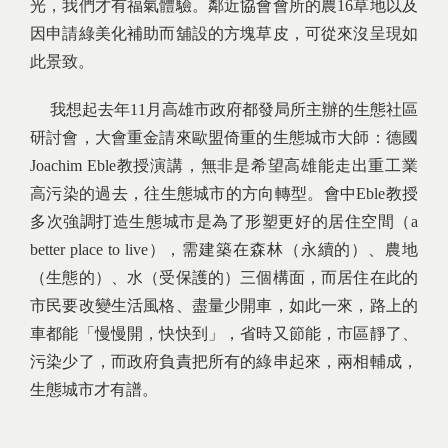
光，我們才有福氣體驗。鄰近協會會所的農16草地以及
因申請綠美化補助而舖設的方塊草皮，可從來沒呈現如
此景致。
我想起去年11月高雄市政府都發局所主辦的生態社區
研討會，大會重金請來歐盟倚重的生態城市大師：德國
Joachim Eble教授演講，無非是希望高雄能走出重工業
高污染的過去，往生態城市的方向轉型。會中Eble教授
多次強調打造生態城市是為了形塑更好的居住空間（a
better place to live），需建築在森林（永續的）、農地
（生態的）、水（受保護的）三個構面，而居住在此的
市民要改變生活風格、盡量少開車，如此一來，路上的
車都能「慢慢開，快快到」，省時又節能，市區靜了、
污染少了，而政府負責把所有的綠串起來，兩相輔成，
生態城市才有譜。