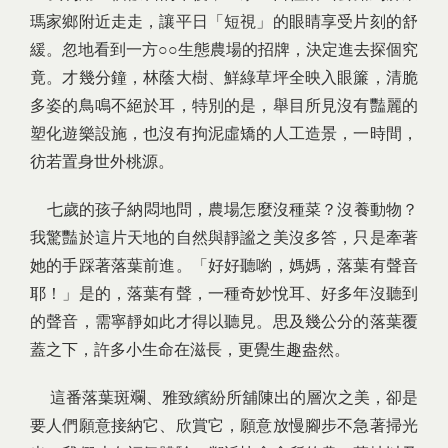
瑪家鄉附近走走，讓平日「短視」的眼睛享受片刻的舒
緩。忽地看到一方○○生態農場的招牌，決定進去探個究
竟。才幾分鐘，林蔭大樹、鮮綠草坪全映入眼簾，清脆
多姿的鳥鳴不絕於耳，特別的是，舉目所見沒有豔麗的
塑化遊樂設施，也沒有拘泥虛矯的人工造景，一時間，
彷若置身世外桃源。
七歲的孩子納悶地問，農場怎麼沒種菜？沒養動物？
我驚豔於這片天地的自然與靜謐之美沒多答，只是牽著
她的手踩著落葉前進。「好好聽喲，媽媽，落葉有聲音
耶！」是的，落葉有聲，一種奇妙悅耳、好多年沒聽到
的聲音，需寧靜如此才得以聽見。思及幾公分的落葉覆
蓋之下，許多小生命在滋長，更覺生趣盎然。
這番落葉斑斕、雅致繽紛所舖陳出的層次之美，卻是
要人們願意接納它、欣賞它，願意放慢腳步不急著掃光