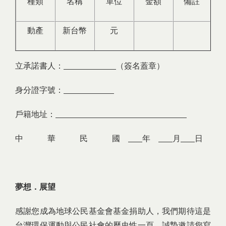
種類
名稱
單位
金額
備註
動產
新台幣
元
立承諾書人：
（簽名蓋章）
身分證字號：
戶籍地址：
中 華 民 國
年
月
日
夢想．展望
感謝您成為地球公民基金會基金捐助人，我們期待這是
台灣環保運動與公民社會的歷史性一頁，誠摯邀請您寫