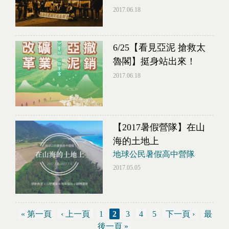
2017.06.18
6/25【看見亞泥 搶救太
魯閣】挺身站出來！
2017.06.18
【2017暑假營隊】在山
海的土地上
地球公民暑假高中營隊
2017.05.05
« 第一頁
‹ 上一頁
1
2
3
4
5
下一頁 ›
最
後一頁 »