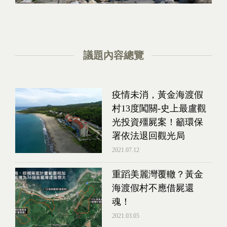
議題內容總覽
疫情未消，黃金海渡假
村13度闖關-史上最盧觀
光投資殭屍案！籲環保
署依法退回觀光局
2021.07.12
重蹈美麗灣覆轍？黃金
海渡假村不應借屍還
魂！
2021.03.05