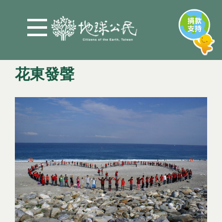
Jump to Main content
Jump to Navigation
花東發聲
您在這裡