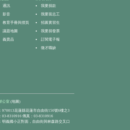
通訊
我要捐款
影音
我要當志工
教育手冊與摺頁
招募實習生
議題地圖
我要捐發票
義賣品
訂閱電子報
徵才職缺
辦公室
(地圖)
970013花蓮縣花蓮市自由街150號6樓之3
3-8310916 傳真：03-8310916
：明義國小正對面，自由街與林森路交叉口