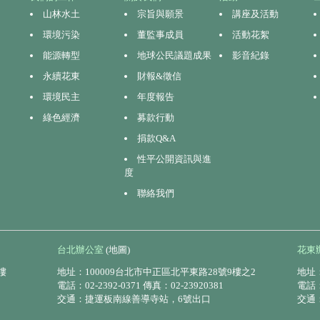
山林水土
宗旨與願景
講座及活動
環境污染
董監事成員
活動花絮
能源轉型
地球公民議題成果
影音紀錄
永續花東
財報&徵信
環境民主
年度報告
綠色經濟
募款行動
捐款Q&A
性平公開資訊與進
度
聯絡我們
台北辦公室
(地圖)
花東
樓
地址：100009台北市中正區北平東路28號9樓之2
地址：
電話：02-2392-0371 傳真：02-23920381
電話：0
交通：捷運板南線善導寺站，6號出口
交通