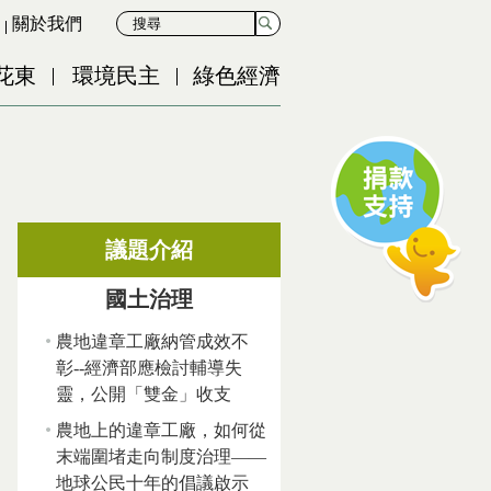
關於我們
花東
環境民主
綠色經濟
議題介紹
國土治理
農地違章工廠納管成效不
彰--經濟部應檢討輔導失
靈，公開「雙金」收支
農地上的違章工廠，如何從
末端圍堵走向制度治理——
地球公民十年的倡議啟示