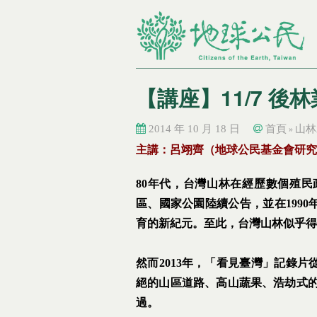
【講座】11/7 
2014 年 10 月 18 日
首頁
山林
»
您在這裡
您在這裡
主講：呂翊齊（地球公民基金會研究
80年代，台灣山林在經歷數個殖
區、國家公園陸續公告，並在199
育的新紀元。至此，台灣山林似乎得
然而2013年，「看見臺灣」記錄
絕的山區道路、高山蔬果、浩劫式的
過。