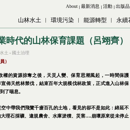
Jump to Main content
Jump to Navigation
About
最新消息
活動
出版品
山林水土
環境污染
能源轉型
永續
後林業時代的山林保育課題（呂翊齊）
水土
國土治理
»
員）
民政權的資源掠奪之後，天災人變、保育思潮風起，一時間保護
0年宣佈天然林禁伐，結束百年大規模伐林政策，正式進入山林保
到了喘息。
片從空中帶我們飛覽千瘡百孔的土地，看見的卻不是如此：綿延不
大理石採礦、違規農舍、水庫淤積、災害….崩壞原來從未停止