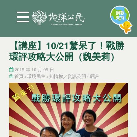
Jump to Main content
Jump to Navigation
【講座】10/21驚呆了！戰勝
環評攻略大公開（魏美莉）
2015 年 10 月 05 日
首頁
環境民主
知情權／資訊公開
環評
»
»
»
您在這裡
您在這裡