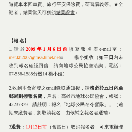
遊覽車來回車資、旅行平安保險費，研習講義等。★全
勤者，結業當天可獲頒
結業證書
）
【報
名】
1.請於
2009
年1
月6
日
前
填寫報名表e-mail至：
met.kh2007@msa.hinet.net
(link sends e-mail)
楊小姐收（如
三日
內未
收到報名確認回信，請向地球公民協會洽詢，電話：
07-556-1585分機14 楊小姐）
2.收到本會寄發之email錄取通知後，請
務必於五日內至
郵局劃撥報名費
，戶名：高雄市地球公民協會，帳號：
42237379，請註明：報名「地球公民冬令營隊」。（逾
期未繳費者，將取消報名，由候補之報名者遞補）
3
退費
：
1月13日前
（含當日）取消報名者，可來電辦理