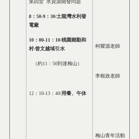
第四堂 水資源開發問題
8
：
50-9
：
30
/
土龍灣水利發
電廠
10
：
00-11
：
10
/
桃園鄉勤和
柯耀源老師
村‧曾文越域引水
（約11：50到達梅山）
李根政老師
12：10-13：40/
用餐、午休
梅山青年活動