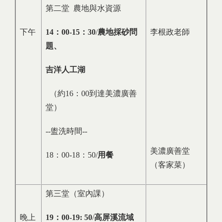
第二堂 農地與水資源
下午
14
：
00-15
：
30
/
農地採砂問
李根政老師
題、
吉洋人工湖
（約16：00到達美濃廣善
堂）
--盥洗時間--
美濃廣善堂
18：00-18：50/
用餐
（客家菜）
第三堂（室內課）
晚上
19
：
00-19: 50
/
高屏溪流域