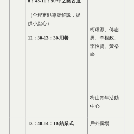
8
：
45-11
：
50
/
中之關古道
（全程定點導覽解說，提
供小點心）
柯耀源、傅志
12
：
30-13
：
30
/
用餐
男、李根政、
李怡賢、黃裕
峰
梅山青年活動
中心
13
：
40-14
：
10
/
結業式
戶外廣場