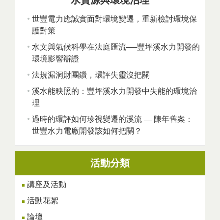
水資源與環境治理
世豐電力應誠實面對環境變遷，重新檢討環境保
護對策
水文與氣候科學在法庭匯流──豐坪溪水力開發的
環境影響辯證
法規漏洞財團鑽，環評失靈沒把關
溪水能映照的：豐坪溪水力開發中失能的環境治
理
過時的環評如何珍視變遷的溪流 — 陳年舊案：
世豐水力電廠開發該如何把關？
活動分類
講座及活動
活動花絮
論壇