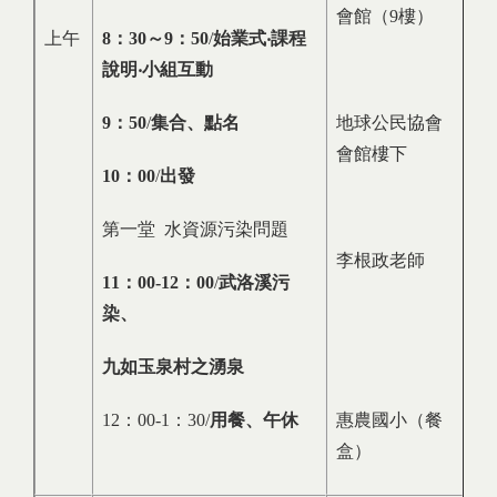
會館（9樓）
上午
8
：
30
～
9
：
50
/
始業式‧課程
說明‧小組互動
9
：
50
/
集合、點名
地球公民協會
會館樓下
10
：
00
/
出發
第一堂 水資源污染問題
李根政老師
11
：
00-12
：
00
/
武洛溪污
染、
九如玉泉村之湧泉
12：00-1：30/
用餐、午休
惠農國小（餐
盒）