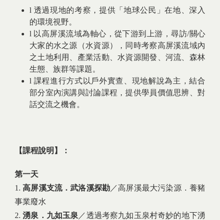
l 透過現地的考察，提供「地球公民」在地、深入
的環境視野。
l 以高屏溪流域為軸心，從下游到上游，尋訪/關心
大家的水之源（水資源），同時考察高屏溪流域內
之土地利用、產業活動、水資源開發、河流、森林
生態、族群等課題。
l 課程進行方式以戶外實查、現地解說為主，結合
部分室內演講與討論課程，提供學員價值思辨、對
話交流之機會。
【課程說明】：
第一天
1.
高屏溪支流．武洛溪探勘
／高屏溪最大污染源．養豬
事業廢水
2.
湧泉．九如玉泉
／透過考察九如玉泉村奇妙的地下湧