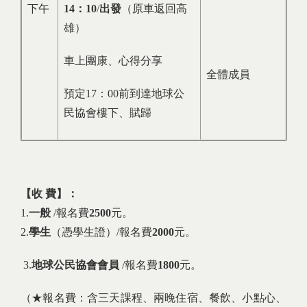
下午
14
：
10
/
出發
（原車返回高
雄）
車上團康、心得分享
全體成員
預定17：00前到達地球公
民協會樓下、賦歸
【收
費】：
1.
一般
/報名費
2500
元。
2.
學生
（憑學生證）/報名費
2000
元。
3.
地球公民協會會員
/報名費
1800
元。
（★報名費：含三天課程、兩晚住宿、餐飲、小點心、