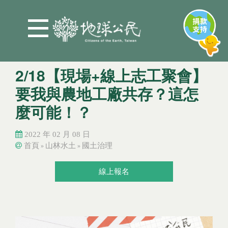
Jump to Main content
Jump to Navigation
2/18【現場+線上志工聚會】
要我與農地工廠共存？這怎
麼可能！？
2022 年 02 月 08 日
首頁
山林水土
國土治理
»
»
您在這裡
您在這裡
線上報名