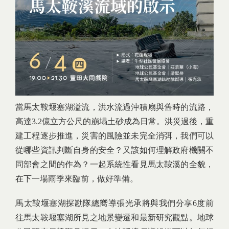
當馬太鞍堰塞湖溢流，洪水流過沖積扇與舊時的流路，
高達3.2億立方公尺的崩塌土砂成為日常。洪災過後，重
建工程逐步推進，災害的風險並未完全消弭，我們可以
從哪些資訊判斷自身的安全？又該如何理解政府機關不
同部會之間的作為？一起系統性看見馬太鞍溪的全貌，
在下一場雨季來臨前，做好準備。
馬太鞍堰塞湖探勘隊總嚮導張光承將與我們分享6度前
往馬太鞍堰塞湖所見之地景變遷和最新研究觀點。地球