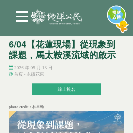
Jump to Main content
Jump to Navigation
6/04【花蓮現場】從現象到
課題，馬太鞍溪流域的啟示
2026 年 05 月 13 日
首頁
永續花東
»
您在這裡
您在這裡
線上報名
photo credit：林韋翰