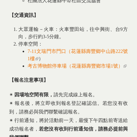
社團法人花蓮縣牛犁社區交流協會
【交通資訊】
大眾運輸－火車：火車豐田站，往中興街、台9方
向，步行約3-5分鐘。
停車空間：
7-11文瑞門市門口（花蓮縣壽豐鄉中山路222號
1樓
(link is external)
）
考古博物館停車場（花蓮縣壽豐鄉市場1號）
(link 
externa
【報名注意事項】
✴︎
因場地空間有限，
請先完成線上報名。
✴︎ 報名後，將立即收到報名登記確認信。若您沒有收
到，請務必與我們聯繫確認報名。
✴︎ 行前通知，將於活動前一天，最慢下午四點前寄送給
成功報名者，
若您沒有收到行前通知信，請務必提前與