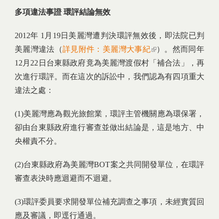
多項違法事證 環評結論無效
2012年 1月19日美麗灣遭判決環評無效後，即法院已判
美麗灣違法（
詳見附件：美麗灣大事紀
(link is external)
）。然而同年
12月22日台東縣政府竟為美麗灣渡假村「補合法」，再
次進行環評。而在這次的訴訟中，我們認為有四項重大
違法之處：
(1)美麗灣應為觀光旅館業，環評主管機關應為環保署，
卻由台東縣政府進行審查並做出結論是，這是地方、中
央權責不分。
(2)台東縣政府為美麗灣BOT案之共同開發單位，在環評
審查表決時應迴避而不迴避。
(3)環評委員要求開發單位補充調查之事項，未經實質回
應及審議，即逕行通過。