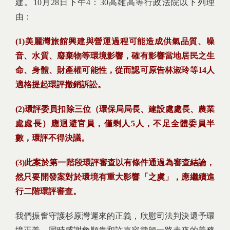
建。10月28日下午4：30高雄高等行政法院以下列理
由：
(1)美麗灣旅館興建與營運過程可能造成供氣品質、噪
音、水質、廢棄物等環境影響，確有影響當地居民之生
命、身體、財產權可能性，從而認可原告林淑玲等14人
適格提起環評撤銷訴訟。
(2)環評委員扣除三位（環保局局長、建設處處長、農業
處處長）應迴避官員，僅剩人5人，不足全體委員半
數，環評不得決議。
(3)此案於第一階段環評審查以有條件通過為審查結論，
然只要開發案對於環境有重大影響「之虞」，應繼續進
行二階環評審查。
我們振奮守護杉原灣遲來的正義，欣慰司法判決還予環