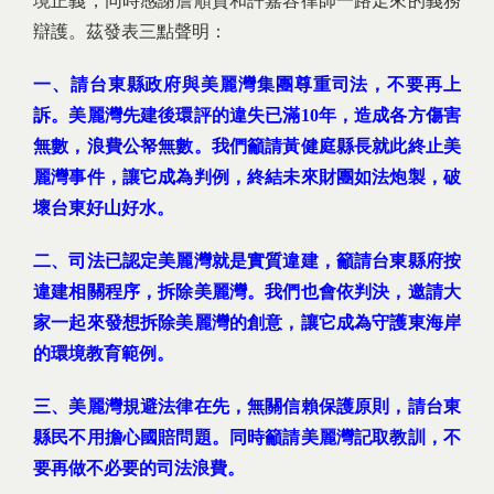
境正義，同時感謝詹順貴和許嘉容律師一路走來的義務
辯護。茲發表三點聲明：
一、請台東縣政府與美麗灣集團尊重司法，不要再上
訴。美麗灣先建後環評的違失已滿10年，造成各方傷害
無數，浪費公帑無數。我們籲請黃健庭縣長就此終止美
麗灣事件，讓它成為判例，終結未來財團如法炮製，破
壞台東好山好水。
二、司法已認定美麗灣就是實質違建，籲請台東縣府按
違建相關程序，拆除美麗灣。我們也會依判決，邀請大
家一起來發想拆除美麗灣的創意，讓它成為守護東海岸
的環境教育範例。
三、美麗灣規避法律在先，無關信賴保護原則，請台東
縣民不用擔心國賠問題。同時籲請美麗灣記取教訓，不
要再做不必要的司法浪費。