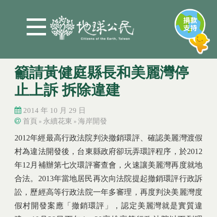
Jump to Main content
Jump to Navigation
籲請黃健庭縣長和美麗灣停
止上訴 拆除違建
2014 年 10 月 29 日
首頁
永續花東
海岸開發
»
»
您在這裡
您在這裡
2012年經最高行政法院判決撤銷環評、確認美麗灣渡假
村為違法開發後，台東縣政府卻玩弄環評程序，於2012
年12月補辦第七次環評審查會，火速讓美麗灣再度就地
合法。2013年當地居民再次向法院提起撤銷環評行政訴
訟，歷經高等行政法院一年多審理，再度判決美麗灣度
假村開發案應「撤銷環評」，認定美麗灣就是實質違