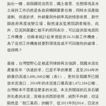
如出一轍，就我國現況而言，國土復育、生態環境及水
土保持工作仍然是各政府機關重要任務，同時水泥產能
過剩、供過於求、外銷量與外銷率高的情形依舊，新竹
縣政府再度改變立場，顯然違反監察院調查報告。此
外，亞泥與羅慶仁都不約而同表示，可以提供當地居民
工作機會，但兩者統計起來僅提供16-31個工作機會，
為了這些工作機會就要對環境造成不可回復性的破壞，
值得嗎？
最後，台灣蠻野心足賴孟羽律師再次強調，我國水泥生
產量長年「供過於求」已是不爭的事實，直至2014年外
銷量仍高達3,496,168公噸（表1）。更何況我國早已開
放水泥進口，2014年的水泥進口量高達1,472,184公噸，
台灣根本不需要這麼多的水泥。本次所開採的石灰石礦
所生產的水泥，宣稱全供西部使用，絕對不外銷，但這
顯然是「朝三暮四」的幌子。從2011年到2014，亞泥水