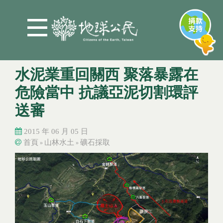
Jump to Main content
Jump to Navigation
水泥業重回關西 聚落暴露在
危險當中 抗議亞泥切割環評
送審
2015 年 06 月 05 日
首頁
山林水土
礦石採取
»
»
您在這裡
您在這裡