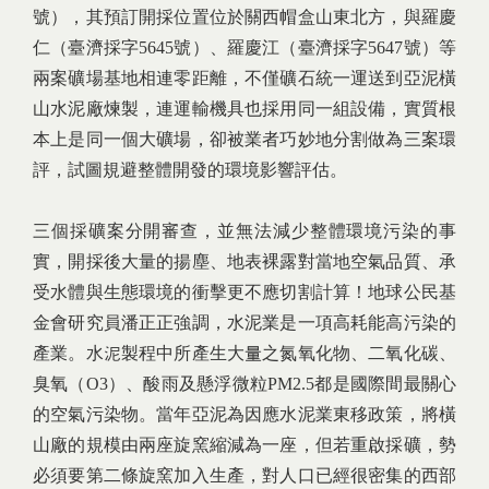
號），其預訂開採位置位於關西帽盒山東北方，與羅慶
仁（臺濟採字5645號）、羅慶江（臺濟採字5647號）等
兩案礦場基地相連零距離，不僅礦石統一運送到亞泥橫
山水泥廠煉製，連運輸機具也採用同一組設備，實質根
本上是同一個大礦場，卻被業者巧妙地分割做為三案環
評，試圖規避整體開發的環境影響評估。
三個採礦案分開審查，並無法減少整體環境污染的事
實，開採後大量的揚塵、地表裸露對當地空氣品質、承
受水體與生態環境的衝擊更不應切割計算！地球公民基
金會研究員潘正正強調，水泥業是一項高耗能高污染的
產業。水泥製程中所產生大量之氮氧化物、二氧化碳、
臭氧（O3）、酸雨及懸浮微粒PM2.5都是國際間最關心
的空氣污染物。當年亞泥為因應水泥業東移政策，將橫
山廠的規模由兩座旋窯縮減為一座，但若重啟採礦，勢
必須要第二條旋窯加入生產，對人口已經很密集的西部