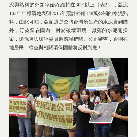
泥與熟料的外銷率始終維持在30%以上（表2），亞泥
103年年報清楚表明2015年預計外銷148萬公噸的水泥熟
料，由此可知，亞泥還是會將台灣所生產的水泥賣到國
外，汙染留在國內！對於破壞環境、聚落的水泥開採
案，環保署與環評委員應嚴謹把關、公正審查，否則在
地居民、綠黨與相關環保團體將反對到底！