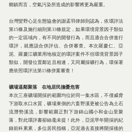
鄉鎮而言，空氣污染所造成的影響將更為嚴重。
台灣蠻野心足生態協會的謝孟羽律師則認為，依環評法
第15條及施行細則第33條規定，如果環境背景因子類似
的一定區域內，有不同的開發行為，而且適合合併進行
環評，就應該合併評估、合併審查。本次羅慶仁、亞
泥、羅慶江礦業用地核定的環評案件不但環境背景因子
類似，開發位置鄰近且相連，又同屬採礦行為，環保署
應依照環評法第15條併案審查！
礦場逼鄰聚落 在地居民擔憂危害
本次三座礦場開採的範圍均位於同一集水區，不僅威脅
下游取水口水質，礦場東側的六畜野溪更被公告為土石
流潛勢溪流，影響範圍正對下游錦山國小和金山里聚
落，對此環評書卻絲毫未提！此外，亞泥早年開採的紀
錄前科累累，多位居民指稱，亞泥過去直接將開採後的