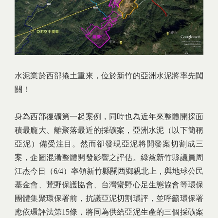
水泥業於西部捲土重來，位於新竹的亞洲水泥將率先闖
關！
身為西部復礦第一起案例，同時也為近年來整體開採面
積最龐大、離聚落最近的採礦案，亞洲水泥（以下簡稱
亞泥）備受注目。然而卻發現亞泥將開發案切割成三
案，企圖混淆整體開發影響之評估。綠黨新竹縣議員周
江杰今日（6/4）率領新竹縣關西鄉親北上，與地球公民
基金會、荒野保護協會、台灣蠻野心足生態協會等環保
團體集聚環保署前，抗議亞泥切割環評，並呼籲環保署
應依環評法第15條，將同為供給亞泥生產的三個採礦案