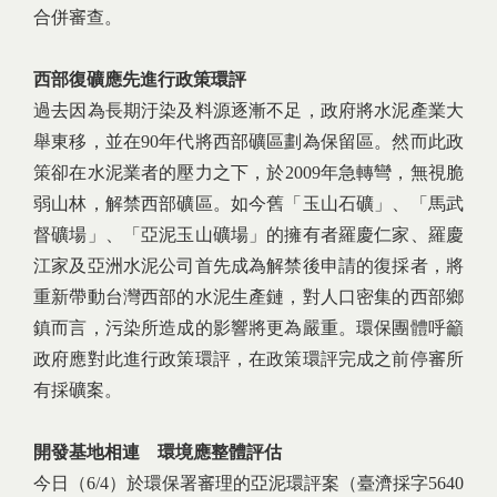
合併審查。
西部復礦應先進行政策環評
過去因為長期汙染及料源逐漸不足，政府將水泥產業大
舉東移，並在90年代將西部礦區劃為保留區。然而此政
策卻在水泥業者的壓力之下，於2009年急轉彎，無視脆
弱山林，解禁西部礦區。如今舊「玉山石礦」、「馬武
督礦場」、「亞泥玉山礦場」的擁有者羅慶仁家、羅慶
江家及亞洲水泥公司首先成為解禁後申請的復採者，將
重新帶動台灣西部的水泥生產鏈，對人口密集的西部鄉
鎮而言，污染所造成的影響將更為嚴重。環保團體呼籲
政府應對此進行政策環評，在政策環評完成之前停審所
有採礦案。
開發基地相連 環境應整體評估
今日（6/4）於環保署審理的亞泥環評案（臺濟採字5640