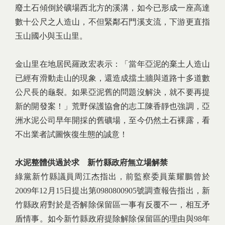
廢土石傾倒於礦場西北方的溪溝，如今已形成一座高達
數十公尺之人造山，不但緊鄰石門溪支流，下游更直指
玉山國小與玉山里。
金山里在地居民羅政宏表示：「當年亞泥的棄土人造山
已經有滑動走山的現象，還造成擋土牆與道路十多道數
公尺長的龜裂。如果亞泥舊的問題沒解決，就不要再提
新的開發案！」荒野保護協會的志工陳香靜也強調，亞
洲水泥公司早年開採的舊礦場，至今仍然土石裸露，看
不出業者試圖恢復生態的誠意！
水泥整體供過於求 新竹縣政府無立場解禁
綠黨新竹縣議員周江杰指出，前監察委員葉耀鵬曾於
2009年12月15日提出第0980800905號調查報告指出，新
竹縣政府對於是否解除保留區一事有反覆不一，相互矛
盾情事。如今新竹縣政府提除解除保留區的理由與98年