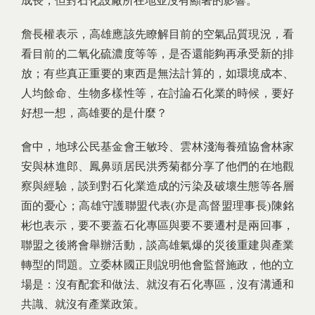
成長，但對石化設廠所在地並沒有顯著的影響。
詹長權表示，高雄應該先瞭解目前的空氣品質現況，看
看目前的二氧化硫濃度等等，是否還能夠再承受新的排
放；有些真正重要的東西是無法計算的，如環境成本、
人均餘命、生物多樣性等，在討論石化業的時候，要好
好想一想，高雄要的是什麼？
會中，地球公民基金會王敏玲、雲林淺海養殖協會林家
安與林進郎、鳳鼻頭居民洪秀菊都分享了他們的在地觀
察與經驗，談到對石化業造成的污染及破壞生態等各層
面的憂心；高雄守護聯盟代表(亦是高督盟理事長)陳銘
彬也表示，要不要蓋石化專區與要不要遷村是兩回事，
聯盟之後將會舉辦活動，談高雄氣爆的災後重建與產業
轉型的問題。立委林國正則說明他會監督施政，他的立
場是：沒有配套和做法、就沒有石化專區，沒有溝通和
共識、就沒有產業政策。