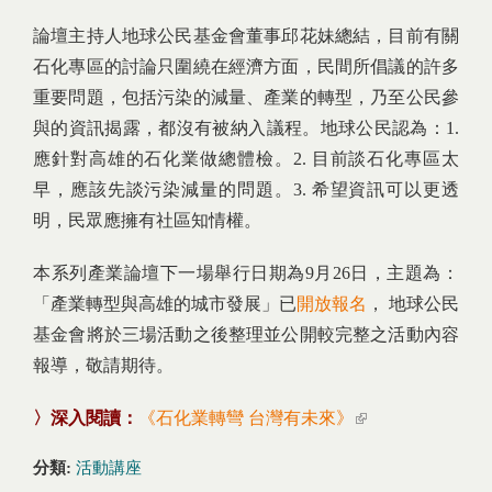
論壇主持人地球公民基金會董事邱花妹總結，目前有關
石化專區的討論只圍繞在經濟方面，民間所倡議的許多
重要問題，包括污染的減量、產業的轉型，乃至公民參
與的資訊揭露，都沒有被納入議程。地球公民認為：1.
應針對高雄的石化業做總體檢。2. 目前談石化專區太
早，應該先談污染減量的問題。3. 希望資訊可以更透
明，民眾應擁有社區知情權。
本系列產業論壇下一場舉行日期為9月26日，主題為：
「產業轉型與高雄的城市發展」已
開放報名
， 地球公民
基金會將於三場活動之後整理並公開較完整之活動內容
報導，敬請期待。
〉深入閱讀：
《石化業轉彎 台灣有未來》
(link is external)
分類:
活動講座