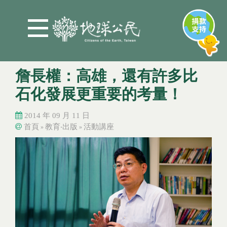
Jump to Main content
Jump to Navigation
詹長權：高雄，還有許多比
石化發展更重要的考量！
2014 年 09 月 11 日
首頁
教育‧出版
活動講座
»
»
您在這裡
您在這裡