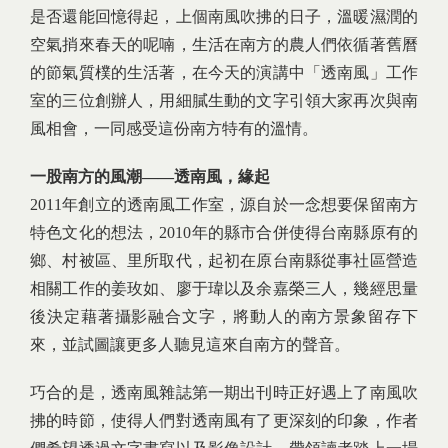
是否還能回憶得起，上個南風吹拂的日子，溫暖濕潤的
空氣捎來春天的呢喃，生活在南方的農人們依循著舊曆
的節氣質樸的生活著，在今天的演講中「透南風」工作
室的三位創辦人，用細膩生動的文字引領大家再次與南
風相會，一同感受這份南方特有的溫情。
一股南方的風潮——透南風，緣起
2011年創立的透南風工作室，源自於一念想要保留南方
特色文化的想法，2010年的縣市合併使得台南縣原有的
鄉、村被區、里所取代，起初在原台南縣從事社區營造
相關工作的姜玫如、廖于瑋以及余嘉榮三人，幾經思量
後決定藉著攝影融合文字，將動人的南方景象留存下
來，並試圖讓更多人聽見這來自南方的聲音。
巧合的是，透南風雜誌第一期出刊時正好遇上了南風吹
拂的時節，使得人們對透南風有了更深刻的印象，作者