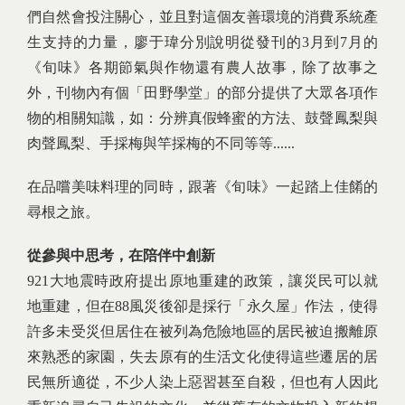
們自然會投注關心，並且對這個友善環境的消費系統產
生支持的力量，廖于瑋分別說明從發刊的3月到7月的
《旬味》各期節氣與作物還有農人故事，除了故事之
外，刊物內有個「田野學堂」的部分提供了大眾各項作
物的相關知識，如：分辨真假蜂蜜的方法、鼓聲鳳梨與
肉聲鳳梨、手採梅與竿採梅的不同等等......
在品嚐美味料理的同時，跟著《旬味》一起踏上佳餚的
尋根之旅。
從參與中思考，在陪伴中創新
921大地震時政府提出原地重建的政策，讓災民可以就
地重建，但在88風災後卻是採行「永久屋」作法，使得
許多未受災但居住在被列為危險地區的居民被迫搬離原
來熟悉的家園，失去原有的生活文化使得這些遷居的居
民無所適從，不少人染上惡習甚至自殺，但也有人因此