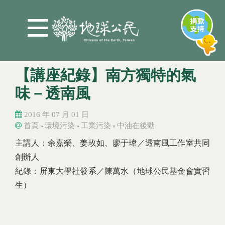
Jump to Main content
Jump to Navigation
【講座紀錄】南方獨特的氣
味－透南風
2016 年 07 月 01 日
首頁
環境污染
工業污染
中油在後勁
»
»
»
您在這裡
您在這裡
主講人：余嘉榮、姜玫如、廖于瑋／透南風工作室共同
創辦人
紀錄：屏東大學社發系／陳萬水（地球公民基金會實習
生）